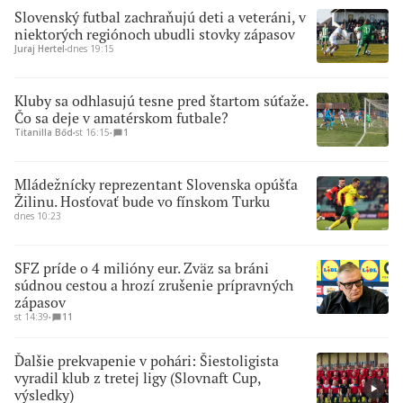
Slovenský futbal zachraňujú deti a veteráni, v
niektorých regiónoch ubudli stovky zápasov
Juraj Hertel
∙
dnes 19:15
Kluby sa odhlasujú tesne pred štartom súťaže.
Čo sa deje v amatérskom futbale?
Titanilla Bőd
∙
st 16:15
∙
1
Mládežnícky reprezentant Slovenska opúšťa
Žilinu. Hosťovať bude vo fínskom Turku
dnes 10:23
SFZ príde o 4 milióny eur. Zväz sa bráni
súdnou cestou a hrozí zrušenie prípravných
zápasov
st 14:39
∙
11
Ďalšie prekvapenie v pohári: Šiestoligista
vyradil klub z tretej ligy (Slovnaft Cup,
výsledky)