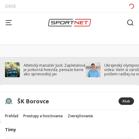
Atletický manažér Juck: Zapletalová
Ukrajinský olympion
je pokorná hviezda, peniaze berie
videa: Viem si zarobi
ako sprievodný jav
pošlem radšej na v
ŠK Borovce
Klub
Prehľad
Prestupy a hosťovania
Zverejňovanie
Tímy