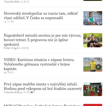
Titanilla Bőd
∙
ut 20:07
Slovenský stredopoliar sa vracia tam, odkiaľ
vlani odišiel. V Česku sa nepresadil
ut 11:44
Napodobniť minulú sezónu je pre nás výzvou,
hovorí tréner. S prípravou nie je úplne
spokojný
Peter Cingel
∙
ut 08:00
VIDEO: Kuriózna situácia v zápase Interu.
Vylúčeného gólmana vystriedal v bráne
kapitán
po 19:05
Prvý zápas malého mesta v najvyššej súťaži.
Hodinu pred výkopom už bol štadión uzavretý
Titanilla Bőd
∙
po 15:45
∙
1