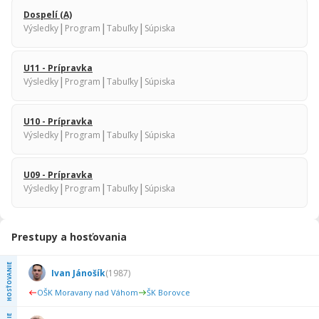
Dospelí (A)
|
|
|
Výsledky
Program
Tabuľky
Súpiska
U11 - Prípravka
|
|
|
Výsledky
Program
Tabuľky
Súpiska
U10 - Prípravka
|
|
|
Výsledky
Program
Tabuľky
Súpiska
U09 - Prípravka
|
|
|
Výsledky
Program
Tabuľky
Súpiska
Prestupy a hosťovania
HOSŤOVANIE
Ivan Jánošík
(
1987
)
OŠK Moravany nad Váhom
ŠK Borovce