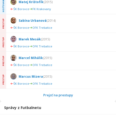
HOSŤOVANIE
Matej Krištofík
(
2015
)
ŠK Borovce
FK Krakovany
PRESTUP
Sabína Urbanová
(
2014
)
ŠK Borovce
OFK Trebatice
PRESTUP
Marek Mesák
(
2015
)
ŠK Borovce
OFK Trebatice
PRESTUP
Marcel Mihálik
(
2015
)
ŠK Borovce
OFK Trebatice
PRESTUP
Marcus Mizera
(
2015
)
ŠK Borovce
OFK Trebatice
Prejsť na prestupy
Správy z Futbalnetu