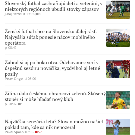
Slovenský futbal zachraňujú deti a veteráni, v
niektorých regiónoch ubudli stovky zápasov
Juraj Hertel
∙
št 19:15
∙
3
Ženský futbal chce na Slovensku ďalej rásť.
Najvyššia súťaž ponesie názov mobilného
operátora
pi 08:49
Zahral si aj po boku otca. Odchovanec verí v
úspešnú sezónu nováčika, vyzdvihol aj letné
posily
Peter Cingel
∙
pi 08:00
Žilina dala českému obrancovi zelenú. Skúsený
stopér si môže hľadať nový klub
pi 20:02
∙
1
Najväčšia senzácia leta? Slovan možno našiel
poklad tam, kde sa nik nepozeral
Pavol Spál
∙
pi 07:00
∙
57