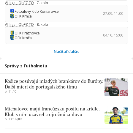
VII.liga - ObFZ TO
- 7. kolo
Futbalový klub Koniarovce
27.09. 11:00
OFK Krnča
VII.liga - ObFZ TO
- 8. kolo
OFK Práznovce
04.10. 15:00
OFK Krnča
Načítať ďalšie
Správy z Futbalnetu
Košice posúvajú mladých brankárov do Európy.
Ďalší mieri do portugalského tímu
pi 11:10
Michalovce majú francúzsku posilu na krídle.
Klub s ním uzavrel trojročnú zmluvu
pi 13:17
∙
1