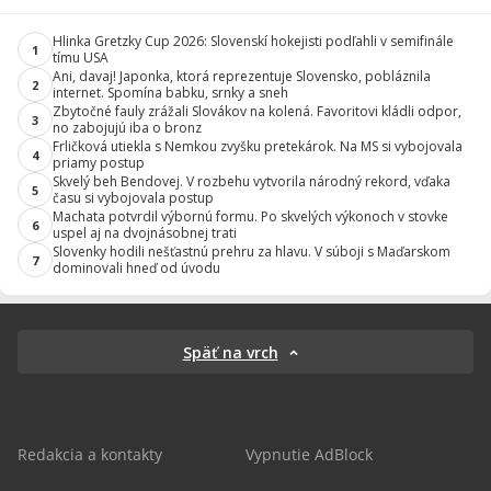
Hlinka Gretzky Cup 2026: Slovenskí hokejisti podľahli v semifinále
1
tímu USA
Ani, davaj! Japonka, ktorá reprezentuje Slovensko, pobláznila
2
internet. Spomína babku, srnky a sneh
Zbytočné fauly zrážali Slovákov na kolená. Favoritovi kládli odpor,
3
no zabojujú iba o bronz
Frličková utiekla s Nemkou zvyšku pretekárok. Na MS si vybojovala
4
priamy postup
Skvelý beh Bendovej. V rozbehu vytvorila národný rekord, vďaka
5
času si vybojovala postup
Machata potvrdil výbornú formu. Po skvelých výkonoch v stovke
6
uspel aj na dvojnásobnej trati
Slovenky hodili nešťastnú prehru za hlavu. V súboji s Maďarskom
7
dominovali hneď od úvodu
Späť na vrch
Redakcia a kontakty
Vypnutie AdBlock