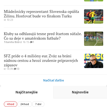
Mládežnícky reprezentant Slovenska opúšťa
Žilinu. Hosťovať bude vo fínskom Turku
št 10:23
Kluby sa odhlasujú tesne pred štartom súťaže.
Čo sa deje v amatérskom futbale?
Titanilla Bőd
∙
st 16:15
∙
1
SFZ príde o 4 milióny eur. Zväz sa bráni
súdnou cestou a hrozí zrušenie prípravných
zápasov
st 14:39
∙
13
Načítať ďalšie
Najčítanejšie
Najnovšie
4 hod
24 hod
7 dní