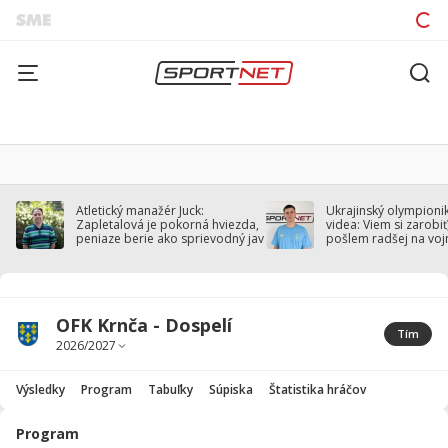
Atletický manažér Juck:
Ukrajinský olympionik
Zapletalová je pokorná hviezda,
videa: Viem si zarobiť,
peniaze berie ako sprievodný jav
pošlem radšej na voj
OFK Krnča - Dospelí
Tím
Výsledky
Program
Tabuľky
Súpiska
Štatistika hráčov
Program