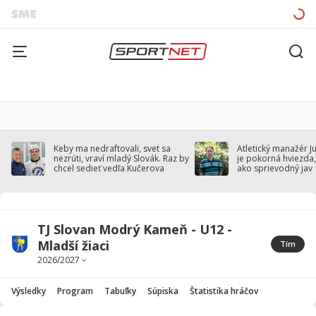
Keby ma nedraftovali, svet sa
Atletický manažér J
nezrúti, vraví mladý Slovák. Raz by
je pokorná hviezda,
chcel sedieť vedľa Kučerova
ako sprievodný jav
TJ Slovan Modrý Kameň - U12 -
Mladší žiaci
Tím
Výsledky
Program
Tabuľky
Súpiska
Štatistika hráčov