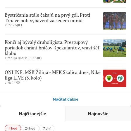
Bystričania stále čakajú na prvý gól. Proti
Trnave boli vybavení za sedem minút
so 22:22
∙
1
Končí aj bývalý druholigista. Prestupový
poriadok chráni hráčov-špekulantov, vraví šéf
klubu
Titanilla Bőd
∙
so 13:37
∙
2
ONLINE: MŠK Žilina - MFK Skalica dnes, Niké
liga LIVE (3. kolo)
dnes 14:00
Načítať ďalšie
Najčítanejšie
Najnovšie
4 hod
24 hod
7 dní