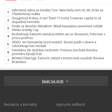
Vyhrotený súboj na ženskej Tour. Neurobila som nič zlé, bráni sa
1
Chladoňovej rivalka
Dvojgólový hrdina, či nie? Žiaril 17-ročný Trnavčan: Lepšie to už
2
dopadnúť nemohlo
Finále sa skončilo debaklom. Mladí Kanaďania suverénne ovládli
3
Hlinka Gretzky Cup
Rozbehnutý Šamorín nemal problém ani so Slovanom, Pohronie s
4
prvou prehrou
VIDEO: Ani fantastický úvod nestačil. Slováci padli v závere a
5
odchádzajú bez medailí
Fanúšikov zlé obdobie nezlomilo. Prešovu znechutil domácu
6
premiéru bývalý hráč
MONACObet liga: Šamorín zvíťazil v treťom kole na pôde Slovana
7
Bratislava
Späť na vrch
Redakcia a kontakty
Vypnutie AdBlock