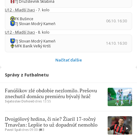
TJ Družstevník Sklabiná
U12 - Mladší žiaci
- 7. kolo
FK Bušince
06.10. 16:30
TJ Slovan Modrý Kameň
U12 - Mladší žiaci
- 8. kolo
TJ Slovan Modrý Kameň
14.10. 16:30
MFK Baník Veľký Krtíš
Načítať ďalšie
Správy z Futbalnetu
Fanúšikov zlé obdobie nezlomilo. Prešovu
znechutil domácu premiéru bývalý hráč
Svjatoslav Dohovič
∙
dnes 13:55
Dvojgólový hrdina, či nie? Žiaril 17-ročný
Trnavčan: Lepšie to už dopadnúť nemohlo
Pavol Spál
∙
dnes 09:00
∙
3