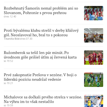
Rozbehnutý Šamorín nemal problém ani so
Slovanom, Pohronie s prvou prehrou
dnes 12:40
Proti bývalému klubu strelil v derby kľúčový
gól. Neoslavoval ho, bral to s pokorou
Titanilla Bőd
∙
dnes 07:30
Ružomberok sa tešil len pár minút. Po
úvodnom góle prišiel útlm aj červená karta
so 19:52
Prvé zakopnutie Prešova v sezóne. V boji o
líderskú pozíciu neudržal vedenie
so 19:21
Michalovce sa dočkali prvého strelca v sezóne.
Na výhru im to však nestačilo
so 19:59