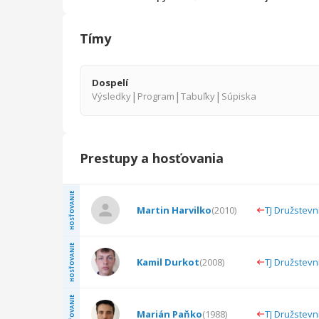
Tímy
Dospelí
|
|
|
Výsledky
Program
Tabuľky
Súpiska
Prestupy a hosťovania
HOSŤOVANIE
Martin Harvilko
(
2010
)
TJ Družstev
HOSŤOVANIE
Kamil Durkot
(
2008
)
TJ Družstev
HOSŤOVANIE
Marián Paňko
(
1988
)
TJ Družstevn