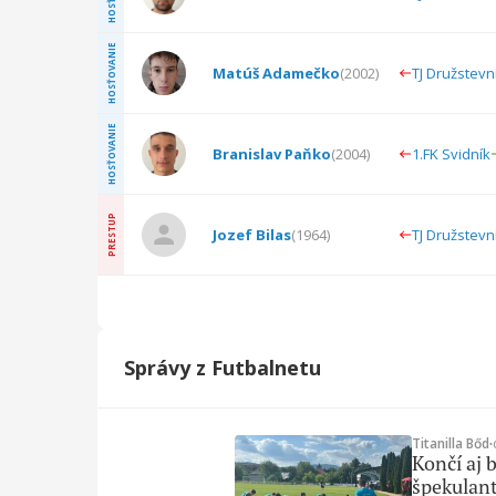
HOSŤOVANIE
Matúš Adamečko
(
2002
)
TJ Družstev
HOSŤOVANIE
Branislav Paňko
(
2004
)
1.FK Svidník
PRESTUP
Jozef Bilas
(
1964
)
TJ Družstev
Správy z Futbalnetu
Titanilla Bőd
∙
Končí aj 
špekulant