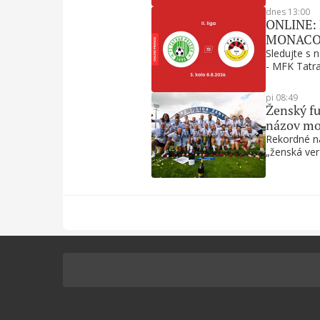
dnes 13:00
ONLINE: F
MONACObet
Sledujte s
- MFK Tatra
pi 08:49
Ženský fu
názov mo
Rekordné ná
„ženská ver