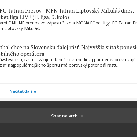
C Tatran Prešov - MFK Tatran Liptovský Mikuláš dnes,
 liga LIVE (II. liga, 3. kolo)
 nami ONLINE prenos zo zápasu 3. kola MONACObet ligy: FC Tatran P
n Liptovský Mikuláš.
tbal chce na Slovensku ďalej rásť. Najvyššia súťaž ponesi
bilného operátora
vštevnosti, rastúci záujem fanúšikov, médií, aj partnerov potvrdzujú,
zia“ najpopulárnejšieho športu má obrovský potenciál rastu.
Načítať ďalšie
Späť na vrch