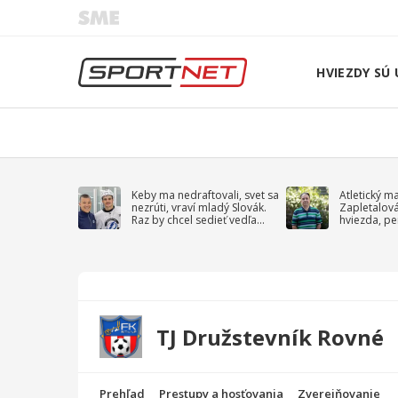
HVIEZDY SÚ 
Keby ma nedraftovali, svet sa
Atletický m
nezrúti, vraví mladý Slovák.
Zapletalov
Raz by chcel sedieť vedľa
hviezda, pe
Kučerova
sprievodný 
TJ Družstevník Rovné
Prehľad
Prestupy a hosťovania
Zverejňovanie