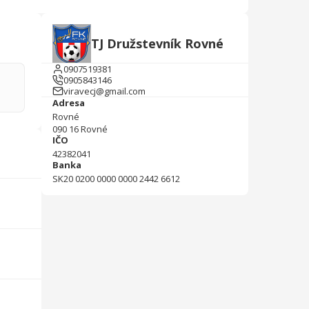
TJ Družstevník Rovné
0907519381
0905843146
viravecj@gmail.com
Adresa
Rovné
090 16
Rovné
IČO
42382041
Banka
SK20 0200 0000 0000 2442 6612