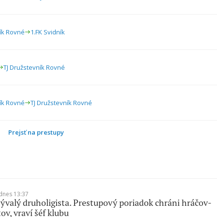
ník Rovné
1.FK Svidník
TJ Družstevník Rovné
ník Rovné
TJ Družstevník Rovné
Prejsť na prestupy
dnes 13:37
bývalý druholigista. Prestupový poriadok chráni hráčov-
ov, vraví šéf klubu