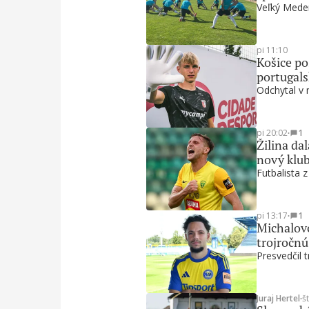
Veľký Meder
pi 11:10
Košice po
portugal
Odchytal v 
pi 20:02
∙
1
Žilina da
nový klu
Futbalista 
pi 13:17
∙
1
Michalovc
trojročn
Presvedčil t
Juraj Hertel
∙
š