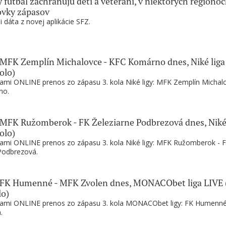
 futbal zachraňujú deti a veteráni, v niektorých regióno
ovky zápasov
i dáta z novej aplikácie SFZ.
MFK Zemplín Michalovce - KFC Komárno dnes, Niké liga
olo)
nami ONLINE prenos zo zápasu 3. kola Niké ligy: MFK Zemplín Michal
no.
MFK Ružomberok - FK Železiarne Podbrezová dnes, Niké 
olo)
nami ONLINE prenos zo zápasu 3. kola Niké ligy: MFK Ružomberok - 
Podbrezová.
FK Humenné - MFK Zvolen dnes, MONACObet liga LIVE (
lo)
 nami ONLINE prenos zo zápasu 3. kola MONACObet ligy: FK Humenné
.