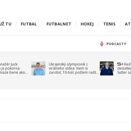
UŽ TU
FUTBAL
FUTBALNET
HOKEJ
TENIS
AT
PODCASTY
anažér Juck:
Ukrajinský olympionik z
Keď
á je pokorná
virálneho videa: Viem si
desiatku
niaze berie ako
zarobiť, 10-tisíc pošlem radšej
Sutter s
jav
na vojnu
spomín