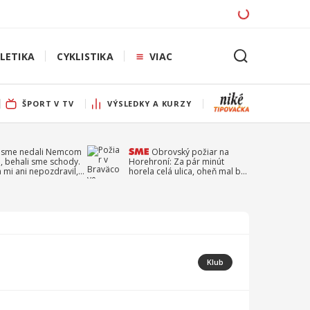
LETIKA
CYKLISTIKA
VIAC
ŠPORT V TV
VÝSLEDKY A KURZY
 sme nedali Nemcom
Obrovský požiar na
, behali sme schody.
Horehroní: Za pár minút
a mi ani nepozdravil,
horela celá ulica, oheň mal byť
a Droppa
založený úmyselne
Klub