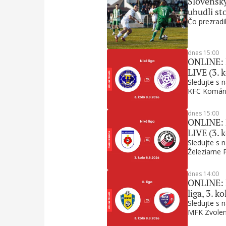
Slovenský
ubudli st
Čo prezradil
dnes 15:00
ONLINE: 
LIVE (3. k
Sledujte s 
KFC Komár
dnes 15:00
ONLINE: 
LIVE (3. k
Sledujte s 
Železiarne 
dnes 14:00
ONLINE: 
liga, 3. ko
Sledujte s
MFK Zvolen