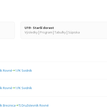
U19 - Starší dorast
|
|
|
Výsledky
Program
Tabuľky
Súpiska
ník Rovné
1.FK Svidník
ník Rovné
1.FK Svidník
ík Breznica
TJ Družstevník Rovné