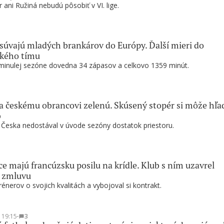
 ani Ružiná nebudú pôsobiť v VI. lige.
súvajú mladých brankárov do Európy. Ďalší mieri do
ského tímu
minulej sezóne dovedna 34 zápasov a celkovo 1359 minút.
la českému obrancovi zelenú. Skúsený stopér si môže hľa
b
z Česka nedostával v úvode sezóny dostatok priestoru.
e majú francúzsku posilu na krídle. Klub s ním uzavrel
ú zmluvu
rénerov o svojich kvalitách a vybojoval si kontrakt.
t 19:15
∙
3