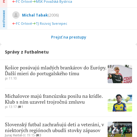
FC Orlové
MŠK Považská Bystrica
HOSŤOVANIE
Michal Tabak
(
2006
)
FC Orlové
TJ Rozvoj Sverepec
Prejsť na prestupy
Správy z Futbalnetu
Košice posúvajú mladých brankárov do Európy.
Ďalší mieri do portugalského tímu
pi 11:10
Michalovce majú francúzsku posilu na krídle.
Klub s ním uzavrel trojročnú zmluvu
pi 13:17
∙
1
Slovenský futbal zachraňujú deti a veteráni, v
niektorých regiónoch ubudli stovky zápasov
Juraj Hertel
∙
št 19:15
∙
3