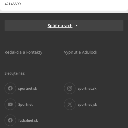
42148899
Späť na vrch
Redakcia a kontakty
Vypnutie AdBlock
Sledujte nás:
sportnet.sk
sportnet.sk
Sportnet
sportnet_sk
futbalnet.sk