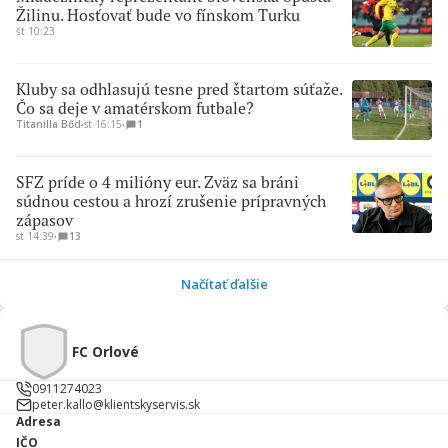
Žilinu. Hosťovať bude vo fínskom Turku
št 10:23
Kluby sa odhlasujú tesne pred štartom súťaže.
Čo sa deje v amatérskom futbale?
Titanilla Bőd
∙
st 16:15
∙
1
SFZ príde o 4 milióny eur. Zväz sa bráni
súdnou cestou a hrozí zrušenie prípravných
zápasov
st 14:39
∙
13
Načítať ďalšie
FC Orlové
0911274023
peter.kallo@klientskyservis.sk
Adresa
IČO