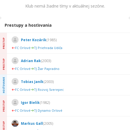
Klub nemá žiadne tímy v aktuálnej sezóne.
Prestupy a hosťovania
PRESTUP
Peter Kozárik
(
1985
)
FC Orlové
TJ Priehrada Udiča
PRESTUP
Adrian Rak
(
2003
)
FC Orlové
TJ Žiar Papradno
HOSŤOVANIE
Tobias Janík
(
2003
)
FC Orlové
TJ Rozvoj Sverepec
PRESTUP
Igor Bielik
(
1982
)
FC Orlové
TJ Dynamo Orlové
PRESTUP
Markus Gall
(
2005
)