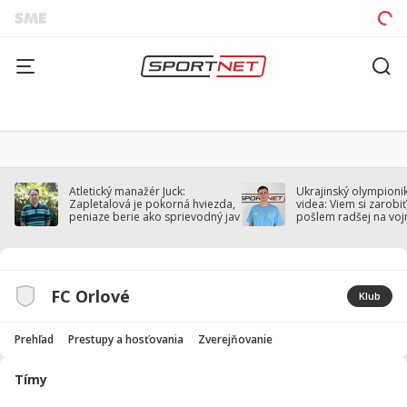
Atletický manažér Juck:
Ukrajinský olympionik
Zapletalová je pokorná hviezda,
videa: Viem si zarobiť,
peniaze berie ako sprievodný jav
pošlem radšej na voj
FC Orlové
Klub
Prehľad
Prestupy a hosťovania
Zverejňovanie
Tímy