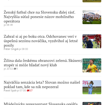
Ženský futbal chce na Slovensku ďalej rásť.
Najvyššia súťaž ponesie názov mobilného
operátora
pi 08:49
Zahral si aj po boku otca. Odchovanec verí v
úspešnú sezónu nováčika, vyzdvihol aj letné
posily
Peter Cingel
∙
pi 08:00
Žilina dala českému obrancovi zelenú. Skúsený
stopér si môže hľadať nový klub
pi 20:02
∙
1
Najväčšia senzácia leta? Slovan možno našiel
poklad tam, kde sa nik nepozeral
Pavol Spál
∙
pi 07:00
∙
57
Mládežnícky reprezentant Slovenska opúšťa