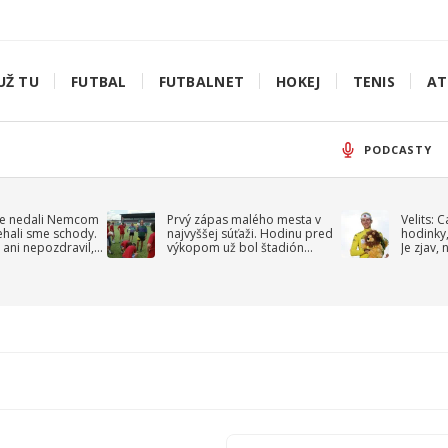
UŽ TU
FUTBAL
FUTBALNET
HOKEJ
TENIS
AT
PODCASTY
e nedali Nemcom
Prvý zápas malého mesta v
Velits: 
ehali sme schody.
najvyššej súťaži. Hodinu pred
hodinky,
 ani nepozdravil,
výkopom už bol štadión
Je zjav,
roppa
uzavretý