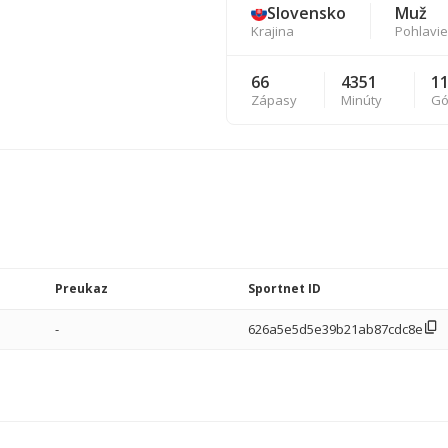
Slovensko
Muž
Krajina
Pohlavie
66
4351
1
Zápasy
Minúty
Gó
Preukaz
Sportnet ID
-
626a5e5d5e39b21ab87cdc8e