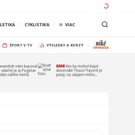
LETIKA
CYKLISTIKA
VIAC
ŠPORT V TV
VÝSLEDKY A KURZY
Cavendish nám kupoval
Kto by mohol kúpiť
 vďačný je aj Pogačar.
slovenské Tesco? Favorit je
 nikto naňho nemá
jasný, no záujem môžu
prejaviť aj ďalší