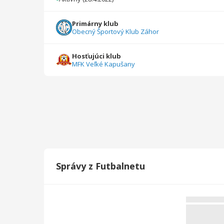
Celkovo
66
4351
11
6
1
0
Primárny klub
Obecný Športový Klub Záhor
Hosťujúci klub
MFK Veľké Kapušany
Správy z Futbalnetu