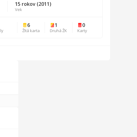
15 rokov (2011)
Vek
1
6
1
0
ly
Žltá karta
Druhá ŽK
Karty