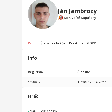
Ján Jambrozy
MFK Veľké Kapušany
Profil
Štatistika hráča
Prestupy
GDPR
Info
Štatistika
hráča
Reg. číslo
Členské
Sezóna
P
1458957
1.7.2026
-
30.6.2027
2025/2026
17
1202
10
3
1
0
Hráč
2023/2024
33
2029
0
2
0
0
2022/2023
16
1120
1
1
0
0
Aktívny
(28.4.2022)