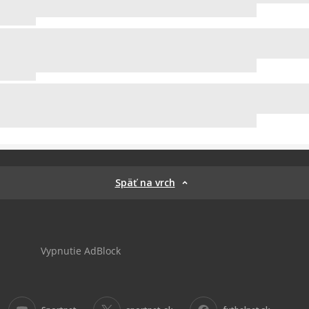
Späť na vrch
Vypnutie AdBlock