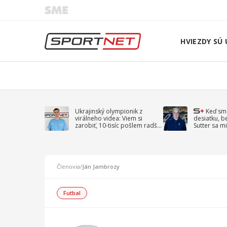
HVIEZDY SÚ 
Ukrajinský olympionik z
Keď sm
virálneho videa: Viem si
desiatku, b
zarobiť, 10-tisíc pošlem radšej
Sutter sa mi
na vojnu
spomína D
Členovia
/
Ján Jambrozy
Futbal