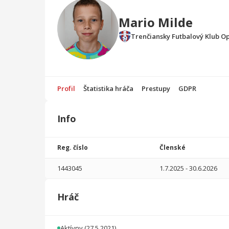
Mario Milde
Trenčiansky Futbalový Klub O
Profil
Štatistika hráča
Prestupy
GDPR
Info
Štatistika
hráča
Reg. číslo
Členské
Sezóna
P
1443045
1.7.2025
-
30.6.2026
2025/2026
19
1140
8
0
0
0
Hráč
2024/2025
27
1350
48
0
0
0
2023/2024
14
650
13
0
0
0
Aktívny
(27.5.2021)