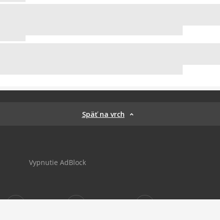
Späť na vrch
Vypnutie AdBlock
Sportnet
sportnet_sk
futbalnet.sk