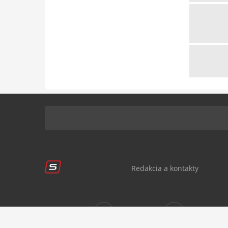
Redakcia a kontakty
Sledujte nás:
sportnet.sk
sportnet.sk