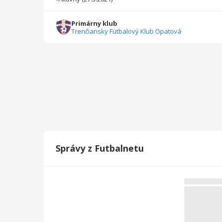
2022/2023
22
1100
26
0
0
0
Primárny klub
Trenčiansky Futbalový Klub Opatová
2021/2022
10
500
7
0
0
0
Celkovo
92
4740
102
0
0
0
Správy z Futbalnetu