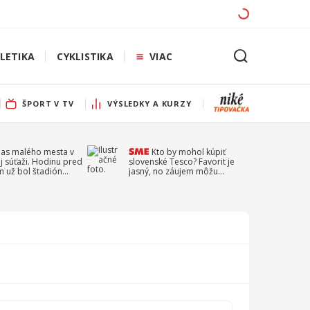
LETIKA
CYKLISTIKA
VIAC
ŠPORT V TV
VÝSLEDKY A KURZY
pas malého mesta v
Kto by mohol kúpiť
j súťaži. Hodinu pred
slovenské Tesco? Favorit je
 už bol štadión
jasný, no záujem môžu
ý
prejaviť aj ďalší