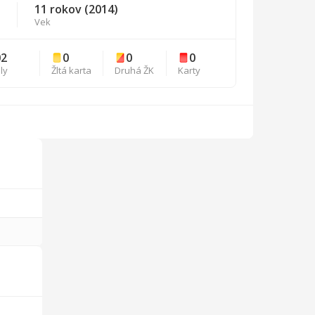
11 rokov (2014)
Vek
02
0
0
0
ly
Žltá karta
Druhá ŽK
Karty