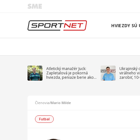
HVIEZDY SÚ 
Atletický manažér Juck:
Ukrajinský 
Zapletalová je pokorná
virálneho v
hviezda, peniaze berie ako
zarobiť, 10
sprievodný jav
na vojnu
Členovia
/
Mario Milde
Futbal