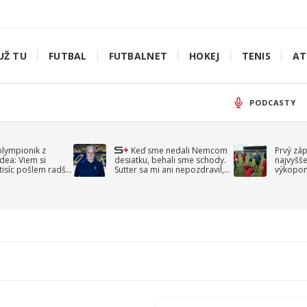
UŽ TU
FUTBAL
FUTBALNET
HOKEJ
TENIS
AT
PODCASTY
olympionik z
Keď sme nedali Nemcom
Prvý zá
idea: Viem si
desiatku, behali sme schody.
najvyšše
-tisíc pošlem radšej
Sutter sa mi ani nepozdravil,
výkopom
spomína Droppa
uzavret