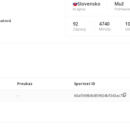
Slovensko
Muž
Krajina
Pohlavie
patová
92
4740
1
Zápasy
Minúty
Gó
Preukaz
Sportnet ID
-
60af369b8c859924bf343ac7