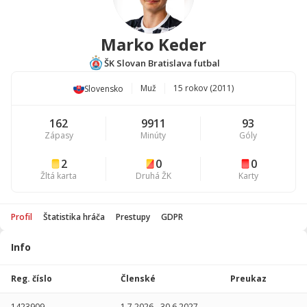
Marko Keder
ŠK Slovan Bratislava futbal
Muž
15 rokov (2011)
Slovensko
162
9911
93
Zápasy
Minúty
Góly
2
0
0
Žltá karta
Druhá ŽK
Karty
Profil
Štatistika hráča
Prestupy
GDPR
Info
Hráč
Štatistika
hráča
Reg. číslo
Aktívny
Členské
Preukaz
(8.11.2024)
Sezóna
P
1423909
1.7.2026
-
30.6.2027
-