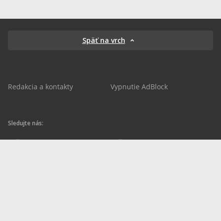
Späť na vrch
Redakcia a kontakty
Vypnutie AdBlock
Sledujte nás:
sportnet.sk
sportnet.sk
Sportnet
sportnet_sk
futbalnet.sk