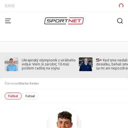
Ukrajinský olympionik z virálneho
Keď sme nedal
videa: Viem si zarobiť, 10-tisíc
desiatku, behali sm
pošlem radšej na vojnu
sa mi ani nepozdra
Droppa
Členovia
/
Marko Keder
Futbal
Futsal