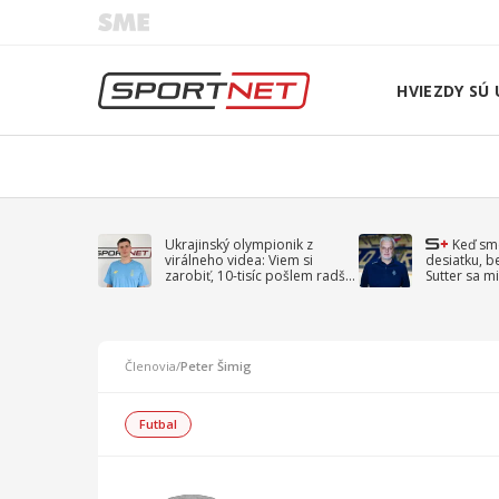
HVIEZDY SÚ 
Ukrajinský olympionik z
Keď sm
virálneho videa: Viem si
desiatku, b
zarobiť, 10-tisíc pošlem radšej
Sutter sa mi
na vojnu
spomína D
Členovia
/
Peter Šimig
Futbal