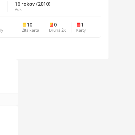
16 rokov (2010)
Vek
9
10
0
1
ly
Žltá karta
Druhá ŽK
Karty