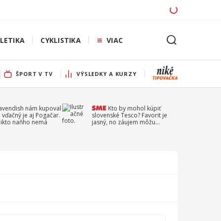
LETIKA
CYKLISTIKA
VIAC
ŠPORT V TV
VÝSLEDKY A KURZY
Cavendish nám kupoval
Kto by mohol kúpiť
 vďačný je aj Pogačar.
slovenské Tesco? Favorit je
 nikto naňho nemá
jasný, no záujem môžu
prejaviť aj ďalší