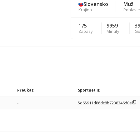
Slovensko
Muž
Krajina
Pohlavie
175
9959
3
Zápasy
Minúty
Gó
Preukaz
Sportnet ID
-
5d65911d86dc8b7238346d0e