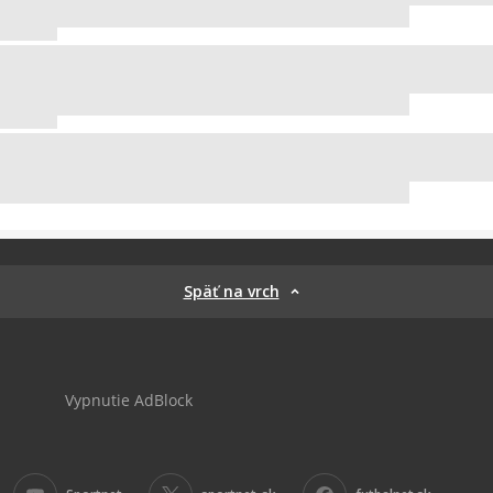
Späť na vrch
Vypnutie AdBlock