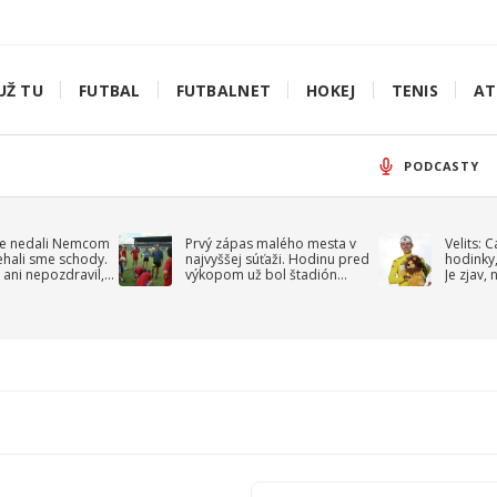
UŽ TU
FUTBAL
FUTBALNET
HOKEJ
TENIS
AT
PODCASTY
e nedali Nemcom
Prvý zápas malého mesta v
Velits: 
ehali sme schody.
najvyššej súťaži. Hodinu pred
hodinky,
 ani nepozdravil,
výkopom už bol štadión
Je zjav,
roppa
uzavretý