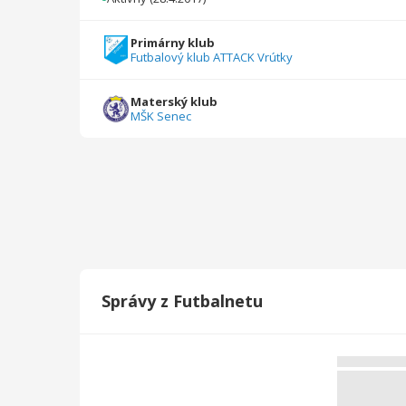
2022/2023
31
2005
2
0
0
0
Primárny klub
Futbalový klub ATTACK Vrútky
2021/2022
19
1119
3
0
0
0
2020/2021
6
321
0
0
0
0
Materský klub
MŠK Senec
2018/2019
18
900
10
0
0
0
2017/2018
24
760
18
0
0
0
Celkovo
175
9959
39
10
0
1
Správy z Futbalnetu