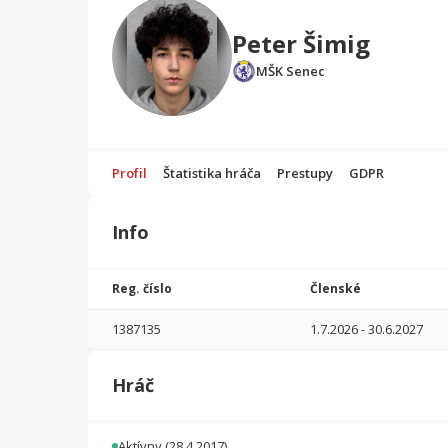
Peter Šimig
MŠK Senec
Profil
Štatistika hráča
Prestupy
GDPR
Info
Štatistika
hráča
Reg. číslo
Členské
Sezóna
P
1387135
1.7.2026
-
30.6.2027
2025/2026
24
1499
2
5
0
0
Hráč
2024/2025
22
1535
1
3
0
1
2023/2024
31
1820
3
2
0
0
Aktívny
(28.4.2017)