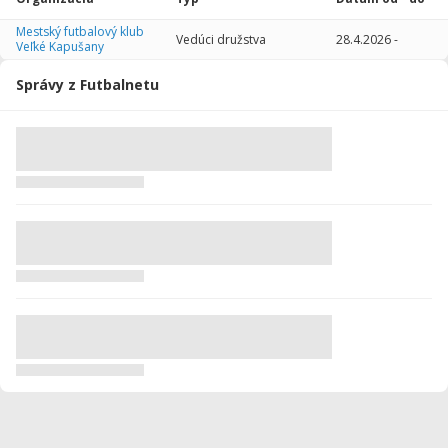
2013/2014
35
2534
1
2
0
0
Mestský futbalový klub
Vedúci družstva
28.4.2026
-
Veľké Kapušany
2012/2013
20
1707
1
2
0
1
Správy z Futbalnetu
Celkovo
312
24835
10
57
2
2