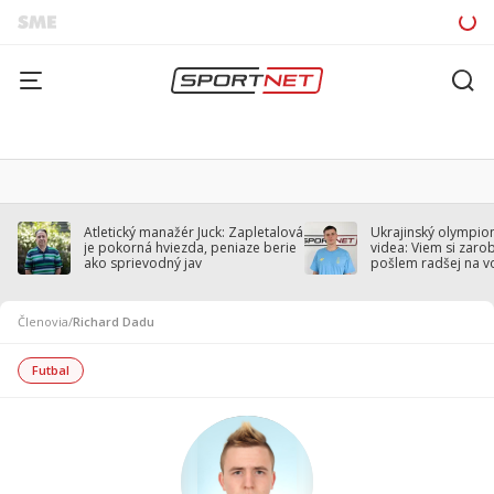
Atletický manažér Juck: Zapletalová
Ukrajinský olympion
je pokorná hviezda, peniaze berie
videa: Viem si zarobi
ako sprievodný jav
pošlem radšej na v
Členovia
/
Richard Dadu
Futbal