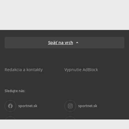
Späť na vrch
Redakcia a kontakty
Vypnutie AdBlock
Sledujte nás:
sportnet.sk
sportnet.sk
Sportnet
sportnet_sk