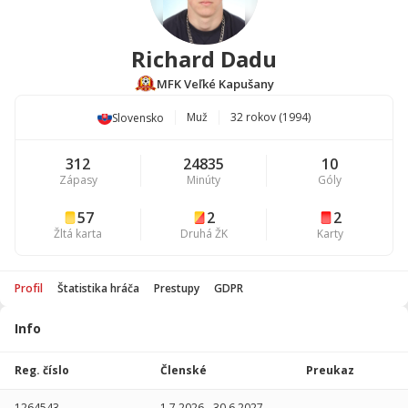
Richard Dadu
MFK Veľké Kapušany
Muž
32 rokov (1994)
Slovensko
312
24835
10
Zápasy
Minúty
Góly
57
2
2
Žltá karta
Druhá ŽK
Karty
Profil
Štatistika hráča
Prestupy
GDPR
Info
Štatistika
hráča
Reg. číslo
Členské
Preukaz
Sezóna
P
1264543
1.7.2026
-
30.6.2027
-