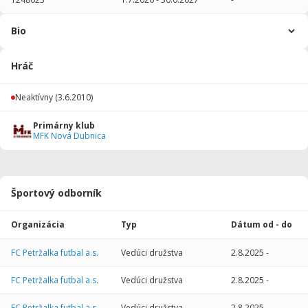
2018/2019
16
586
0
0
0
0
Bio
2017/2018
28
1485
0
0
0
0
Hráč
2016/2017
29
158
0
0
0
0
2015/2016
24
540
0
1
0
0
Neaktívny
(3.6.2010)
2014/2015
30
1348
0
1
0
0
Primárny klub
MFK Nová Dubnica
2013/2014
14
0
0
0
0
0
2012/2013
30
682
0
0
0
0
Športový odborník
Celkovo
171
4799
0
2
0
0
Organizácia
Typ
Dátum od - do
FC Petržalka futbal a.s.
Vedúci družstva
2.8.2025
-
FC Petržalka futbal a.s.
Vedúci družstva
2.8.2025
-
FC Petržalka futbal a.s.
Vedúci družstva
2.8.2025
-