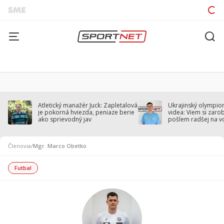
Atletický manažér Juck: Zapletalová
Ukrajinský olympion
je pokorná hviezda, peniaze berie
videa: Viem si zarobi
ako sprievodný jav
pošlem radšej na v
Členovia
/
Mgr. Marco Obetko
Futbal