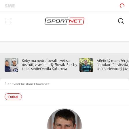
Keby ma nedraftovali, svet sa
Atletický manažér J
nezrúti, vraví mladý Slovák. Raz by
je pokorná hviezda,
chcel sedieť vedľa Kučerova
ako sprievodný jav
Členovia
/
Christián Chovanec
Futbal