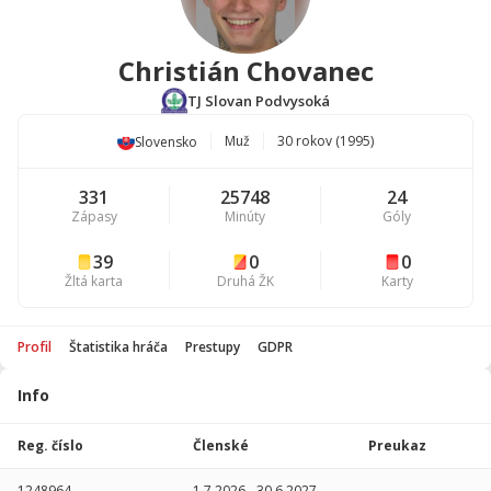
Christián Chovanec
TJ Slovan Podvysoká
Muž
30 rokov (1995)
Slovensko
331
25748
24
Zápasy
Minúty
Góly
39
0
0
Žltá karta
Druhá ŽK
Karty
Profil
Štatistika hráča
Prestupy
GDPR
Info
Štatistika
hráča
Reg. číslo
Členské
Preukaz
Sezóna
P
1248964
1.7.2026
-
30.6.2027
-