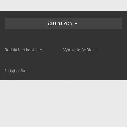
Späť na vrch
Redakcia a kontakty
Vypnutie AdBlock
Sledujte nás:
sportnet.sk
sportnet.sk
Sportnet
sportnet_sk
futbalnet.sk