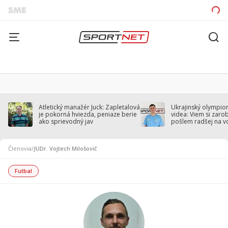
Atletický manažér Juck: Zapletalová
Ukrajinský olympion
je pokorná hviezda, peniaze berie
videa: Viem si zarobi
ako sprievodný jav
pošlem radšej na v
Členovia
/
JUDr. Vojtech Milošovič
Futbal