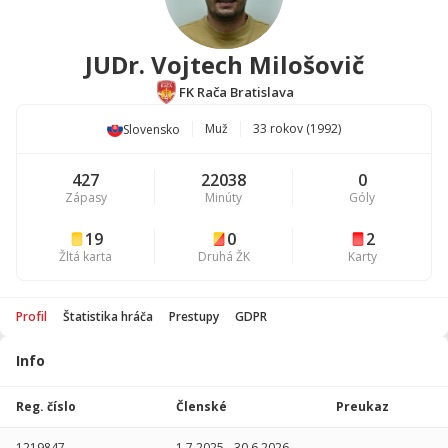
JUDr. Vojtech Milošovič
FK Rača Bratislava
Muž
33 rokov (1992)
Slovensko
427
22038
0
Zápasy
Minúty
Góly
19
0
2
Žltá karta
Druhá ŽK
Karty
Profil
Štatistika hráča
Prestupy
GDPR
Info
Štatistika
hráča
Reg. číslo
Členské
Preukaz
Sezóna
P
1219847
1.7.2025
-
30.6.2026
-