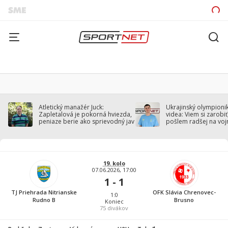
Atletický manažér Juck:
Ukrajinský olympionik
Zapletalová je pokorná hviezda,
videa: Viem si zarobiť,
peniaze berie ako sprievodný jav
pošlem radšej na voj
19. kolo
07.06.2026, 17:00
1 - 1
TJ Priehrada Nitrianske
OFK Slávia Chrenovec-
1:0
Rudno B
Brusno
Koniec
75
divákov