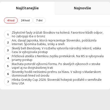
Najčítanejšie
Najnovšie
4 hod
24 hod
7 dní
Zbytočné fauly zrážali Slovákov na kolená. Favoritovi kládli odpor,
1
no zabojujú iba o bronz
Ani, davaj! Japonka, ktorá reprezentuje Slovensko, pobláznila
2
internet. Spomína babku, srnky a sneh
Skvelý beh Bendovej. V rozbehu vytvorila národný rekord, vďaka
3
času si vybojovala postup
Frličková utiekla s Nemkou zvyšku pretekárok. Na MS si vybojovala
4
priamy postup
Machata potvrdil výbornú formu. Po skvelých výkonoch v stovke
5
uspel aj na dvojnásobnej trati
Slovenky hodili nešťastnú prehru za hlavu. V súboji s Maďarskom
6
dominovali hneď od úvodu
Hlinka Gretzky Cup 2026: Slovenskí hokejisti podľahli v semifinále
7
tímu USA