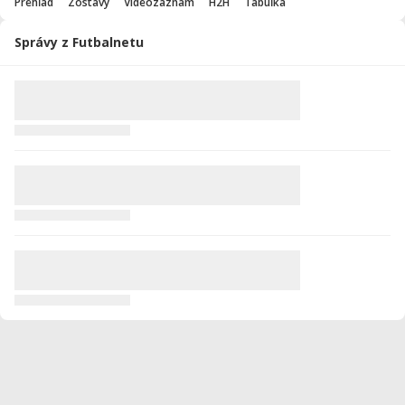
Prehľad
Zostavy
Videozáznam
H2H
Tabuľka
Správy z Futbalnetu