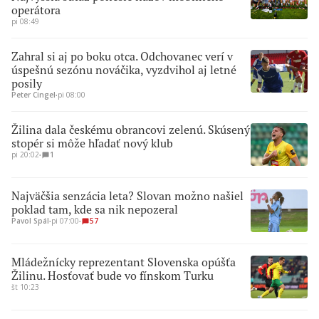
operátora
pi 08:49
Zahral si aj po boku otca. Odchovanec verí v
úspešnú sezónu nováčika, vyzdvihol aj letné
posily
Peter Cingel
∙
pi 08:00
Žilina dala českému obrancovi zelenú. Skúsený
stopér si môže hľadať nový klub
pi 20:02
∙
1
Najväčšia senzácia leta? Slovan možno našiel
poklad tam, kde sa nik nepozeral
Pavol Spál
∙
pi 07:00
∙
57
Mládežnícky reprezentant Slovenska opúšťa
Žilinu. Hosťovať bude vo fínskom Turku
št 10:23