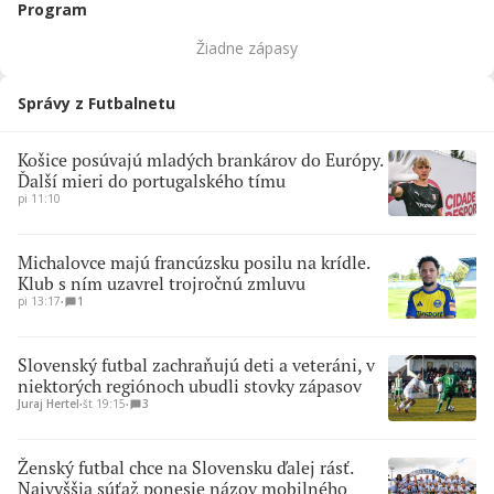
Program
Žiadne zápasy
Správy z Futbalnetu
Košice posúvajú mladých brankárov do Európy.
Ďalší mieri do portugalského tímu
pi 11:10
Michalovce majú francúzsku posilu na krídle.
Klub s ním uzavrel trojročnú zmluvu
pi 13:17
∙
1
Slovenský futbal zachraňujú deti a veteráni, v
niektorých regiónoch ubudli stovky zápasov
Juraj Hertel
∙
št 19:15
∙
3
Ženský futbal chce na Slovensku ďalej rásť.
Najvyššia súťaž ponesie názov mobilného