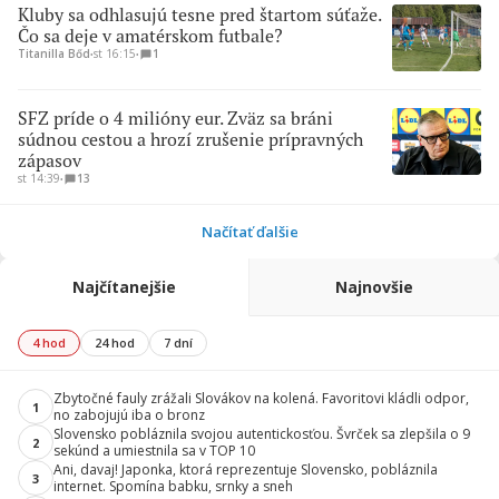
Kluby sa odhlasujú tesne pred štartom súťaže.
Čo sa deje v amatérskom futbale?
Titanilla Bőd
∙
st 16:15
∙
1
SFZ príde o 4 milióny eur. Zväz sa bráni
súdnou cestou a hrozí zrušenie prípravných
zápasov
st 14:39
∙
13
Načítať ďalšie
Najčítanejšie
Najnovšie
4 hod
24 hod
7 dní
Zbytočné fauly zrážali Slovákov na kolená. Favoritovi kládli odpor,
1
no zabojujú iba o bronz
Slovensko pobláznila svojou autentickosťou. Švrček sa zlepšila o 9
2
sekúnd a umiestnila sa v TOP 10
Ani, davaj! Japonka, ktorá reprezentuje Slovensko, pobláznila
3
internet. Spomína babku, srnky a sneh