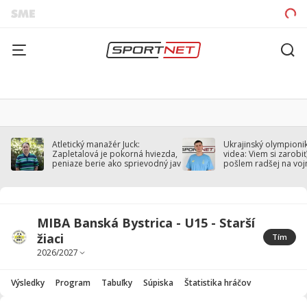
Atletický manažér Juck:
Ukrajinský olympionik
Zapletalová je pokorná hviezda,
videa: Viem si zarobiť,
peniaze berie ako sprievodný jav
pošlem radšej na voj
MIBA Banská Bystrica - U15 - Starší
žiaci
Tím
Výsledky
Program
Tabuľky
Súpiska
Štatistika hráčov