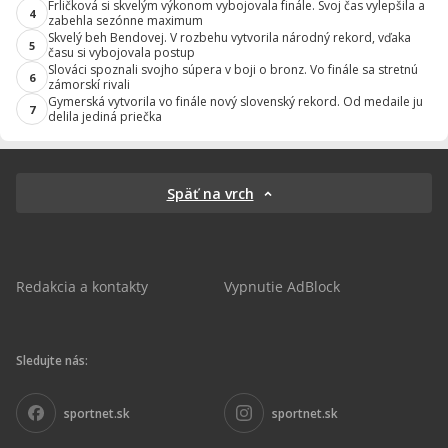
Frličková si skvelým výkonom vybojovala finále. Svoj čas vylepšila a
4
zabehla sezónne maximum
Skvelý beh Bendovej. V rozbehu vytvorila národný rekord, vďaka
5
času si vybojovala postup
Slováci spoznali svojho súpera v boji o bronz. Vo finále sa stretnú
6
zámorskí rivali
Gymerská vytvorila vo finále nový slovenský rekord. Od medaile ju
7
delila jediná priečka
Späť na vrch
Redakcia a kontakty
Vypnutie AdBlock
Sledujte nás:
sportnet.sk
sportnet.sk