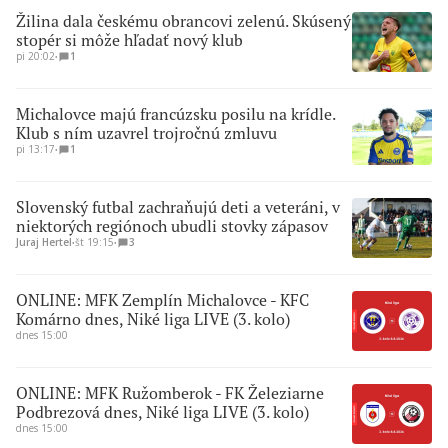
Žilina dala českému obrancovi zelenú. Skúsený
stopér si môže hľadať nový klub
pi 20:02
∙
1
Michalovce majú francúzsku posilu na krídle.
Klub s ním uzavrel trojročnú zmluvu
pi 13:17
∙
1
Slovenský futbal zachraňujú deti a veteráni, v
niektorých regiónoch ubudli stovky zápasov
Juraj Hertel
∙
št 19:15
∙
3
ONLINE: MFK Zemplín Michalovce - KFC
Komárno dnes, Niké liga LIVE (3. kolo)
dnes 15:00
ONLINE: MFK Ružomberok - FK Železiarne
Podbrezová dnes, Niké liga LIVE (3. kolo)
dnes 15:00