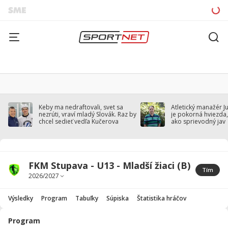
Keby ma nedraftovali, svet sa
Atletický manažér J
nezrúti, vraví mladý Slovák. Raz by
je pokorná hviezda,
chcel sedieť vedľa Kučerova
ako sprievodný jav
FKM Stupava - U13 - Mladší žiaci (B)
Tím
Výsledky
Program
Tabuľky
Súpiska
Štatistika hráčov
Program