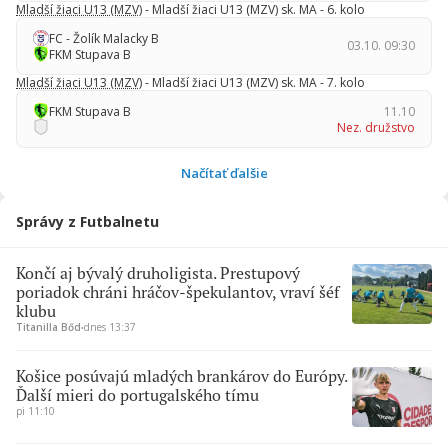
Mladší žiaci U13 (MZV)
- Mladší žiaci U13 (MZV) sk. MA - 6. kolo
FC - Žolík Malacky B
03.10. 09:30
FKM Stupava B
Mladší žiaci U13 (MZV)
- Mladší žiaci U13 (MZV) sk. MA - 7. kolo
FKM Stupava B
11.10
Nez. družstvo
Načítať ďalšie
Správy z Futbalnetu
Končí aj bývalý druholigista. Prestupový
poriadok chráni hráčov-špekulantov, vraví šéf
klubu
Titanilla Bőd
∙
dnes 13:37
Košice posúvajú mladých brankárov do Európy.
Ďalší mieri do portugalského tímu
pi 11:10