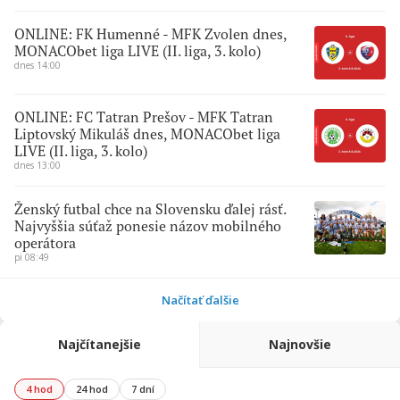
ONLINE: FK Humenné - MFK Zvolen dnes,
MONACObet liga LIVE (II. liga, 3. kolo)
dnes 14:00
ONLINE: FC Tatran Prešov - MFK Tatran
Liptovský Mikuláš dnes, MONACObet liga
LIVE (II. liga, 3. kolo)
dnes 13:00
Ženský futbal chce na Slovensku ďalej rásť.
Najvyššia súťaž ponesie názov mobilného
operátora
pi 08:49
Načítať ďalšie
Najčítanejšie
Najnovšie
4 hod
24 hod
7 dní