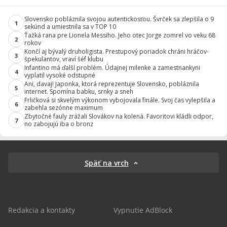
Slovensko pobláznila svojou autentickosťou. Švrček sa zlepšila o 9
1
sekúnd a umiestnila sa v TOP 10
Ťažká rana pre Lionela Messiho. Jeho otec Jorge zomrel vo veku 68
2
rokov
Končí aj bývalý druholigista. Prestupový poriadok chráni hráčov-
3
špekulantov, vraví šéf klubu
Infantino má ďalší problém. Údajnej milenke a zamestnankyni
4
vyplatil vysoké odstupné
Ani, davaj! Japonka, ktorá reprezentuje Slovensko, pobláznila
5
internet. Spomína babku, srnky a sneh
Frličková si skvelým výkonom vybojovala finále. Svoj čas vylepšila a
6
zabehla sezónne maximum
Zbytočné fauly zrážali Slovákov na kolená. Favoritovi kládli odpor,
7
no zabojujú iba o bronz
Späť na vrch
Redakcia a kontakty
Vypnutie AdBlock