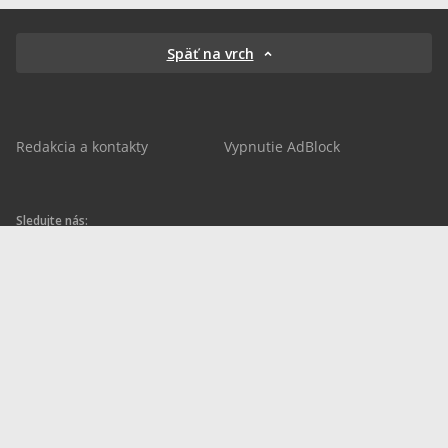
Späť na vrch
Redakcia a kontakty
Vypnutie AdBlock
Sledujte nás:
sportnet.sk
sportnet.sk
Sportnet
sportnet_sk
futbalnet.sk