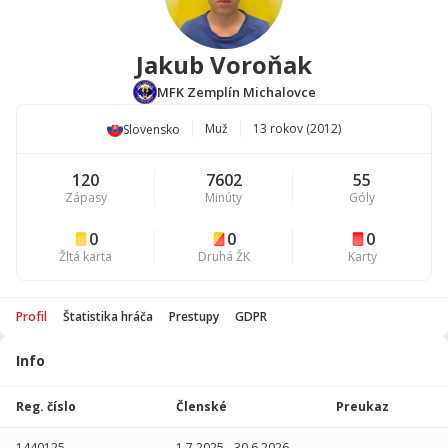
Jakub Voroňak
MFK Zemplín Michalovce
Muž
13 rokov (2012)
Slovensko
120
7602
55
Zápasy
Minúty
Góly
0
0
0
Žltá karta
Druhá ŽK
Karty
Profil
Štatistika hráča
Prestupy
GDPR
Info
Štatistika
hráča
Reg. číslo
Členské
Preukaz
Sezóna
P
1440125
1.7.2025
-
30.6.2026
-