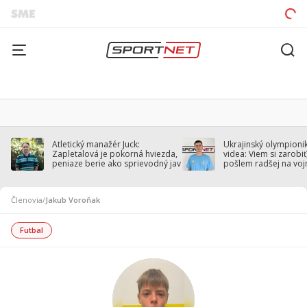
Atletický manažér Juck:
Ukrajinský olympionik
Zapletalová je pokorná hviezda,
videa: Viem si zarobiť,
peniaze berie ako sprievodný jav
pošlem radšej na voj
Členovia
/
Jakub Voroňak
Futbal