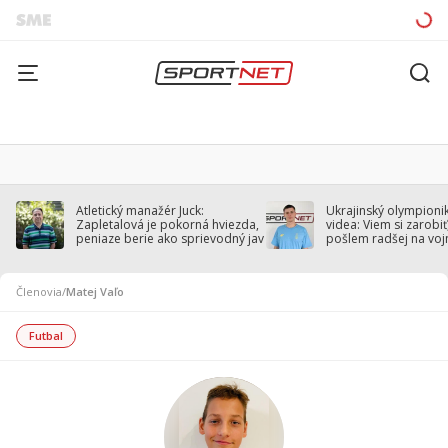
Atletický manažér Juck:
Ukrajinský olympionik
Zapletalová je pokorná hviezda,
videa: Viem si zarobiť,
peniaze berie ako sprievodný jav
pošlem radšej na voj
Členovia
/
Matej Vaľo
Futbal