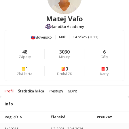
Matej Vaľo
Janočko Academy
Muž
14 rokov (2011)
Slovensko
48
3030
6
Zápasy
Minúty
Góly
1
0
0
Žltá karta
Druhá ŽK
Karty
Profil
Štatistika hráča
Prestupy
GDPR
Info
Štatistika
hráča
Reg. číslo
Členské
Preukaz
Sezóna
P
1430215
1.7.2025
-
30.6.2026
-