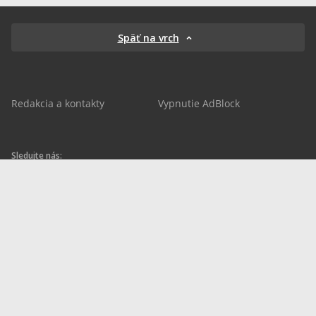
Späť na vrch
Redakcia a kontakty
Vypnutie AdBlock
Sledujte nás:
sportnet.sk
sportnet.sk
Sportnet
sportnet_sk
futbalnet.sk