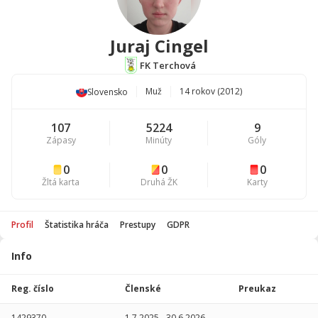
Juraj Cingel
FK Terchová
Muž
14 rokov (2012)
Slovensko
107
5224
9
Zápasy
Minúty
Góly
0
0
0
Žltá karta
Druhá ŽK
Karty
Profil
Štatistika hráča
Prestupy
GDPR
Info
Štatistika
hráča
Reg. číslo
Členské
Preukaz
Sezóna
P
1429370
1.7.2025
-
30.6.2026
-