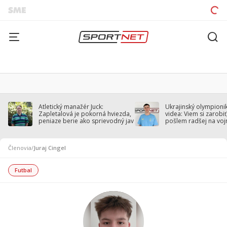
Atletický manažér Juck:
Ukrajinský olympionik
Zapletalová je pokorná hviezda,
videa: Viem si zarobiť,
peniaze berie ako sprievodný jav
pošlem radšej na voj
Členovia
/
Juraj Cingel
Futbal