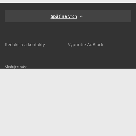
Späť na vrch
Redakcia a kontakty
Vypnutie AdBlock
Sledujte nás:
sportnet.sk
sportnet.sk
Sportnet
sportnet_sk
futbalnet.sk