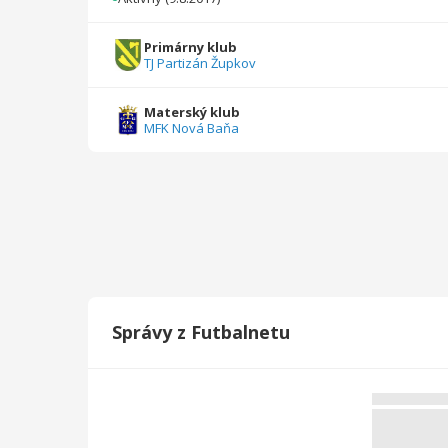
2022/2023
25
1112
0
0
0
0
Primárny klub
TJ Partizán Župkov
2021/2022
20
1277
0
0
0
0
2020/2021
4
280
0
0
0
0
Materský klub
MFK Nová Baňa
2019/2020
10
600
0
0
0
0
2018/2019
22
940
0
0
0
0
2017/2018
18
900
2
0
0
0
Celkovo
181
9174
15
2
0
1
Správy z Futbalnetu