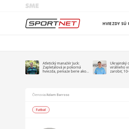
HVIEZDY SÚ 
Atletický manažér Juck:
Ukrajinský 
Zapletalová je pokorná
virálneho v
hviezda, peniaze berie ako
zarobiť, 10
sprievodný jav
na vojnu
Členovia
/
Adam Barroso
Futbal