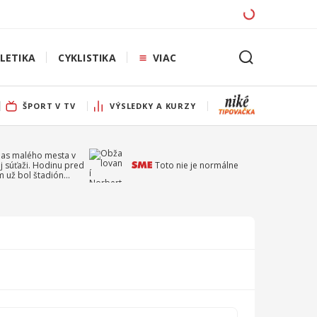
LETIKA
CYKLISTIKA
VIAC
ŠPORT V TV
VÝSLEDKY A KURZY
pas malého mesta v
j súťaži. Hodinu pred
Toto nie je normálne
 už bol štadión
ý