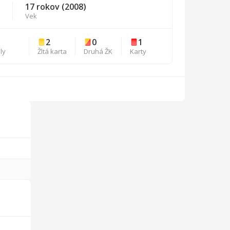
17 rokov (2008)
Vek
5
2
0
1
ly
Žltá karta
Druhá ŽK
Karty