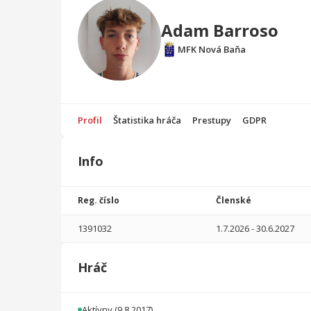
Adam Barroso
MFK Nová Baňa
Profil
Štatistika hráča
Prestupy
GDPR
Info
Štatistika
hráča
Reg. číslo
Členské
Sezóna
P
1391032
1.7.2026
-
30.6.2027
2025/2026
23
1322
13
1
0
0
Hráč
2024/2025
24
1058
0
0
0
0
2023/2024
35
1685
0
1
0
1
Aktívny
(9.8.2017)