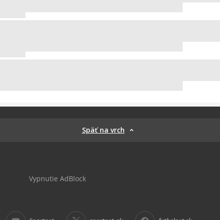
Späť na vrch
Vypnutie AdBlock