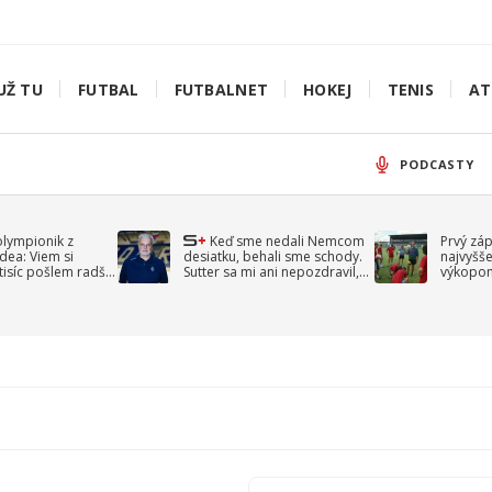
UŽ TU
FUTBAL
FUTBALNET
HOKEJ
TENIS
AT
PODCASTY
olympionik z
Keď sme nedali Nemcom
Prvý zá
idea: Viem si
desiatku, behali sme schody.
najvyšše
-tisíc pošlem radšej
Sutter sa mi ani nepozdravil,
výkopom
spomína Droppa
uzavret