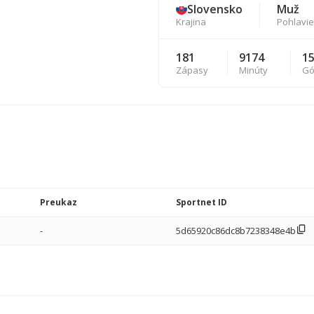
Slovensko
Muž
Krajina
Pohlavie
181
9174
1
Zápasy
Minúty
Gó
Preukaz
Sportnet ID
-
5d65920c86dc8b7238348e4b