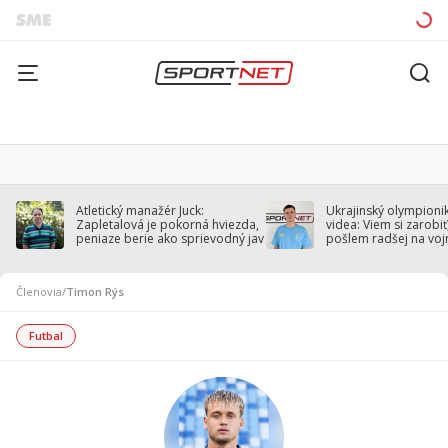
Atletický manažér Juck:
Ukrajinský olympionik
Zapletalová je pokorná hviezda,
videa: Viem si zarobiť,
peniaze berie ako sprievodný jav
pošlem radšej na voj
Členovia
/
Timon Rýs
Futbal