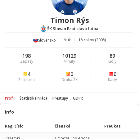
Timon Rýs
ŠK Slovan Bratislava futbal
Muž
18 rokov (2008)
Slovensko
198
10129
89
Zápasy
Minúty
Góly
4
0
0
Žltá karta
Druhá ŽK
Karty
Profil
Štatistika hráča
Prestupy
GDPR
Info
Štatistika
hráča
Reg. číslo
Členské
Preukaz
Sezóna
P
1385743
1.7.2025
-
30.6.2026
-