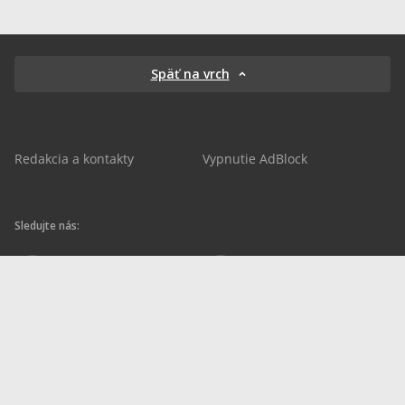
Späť na vrch
Redakcia a kontakty
Vypnutie AdBlock
Sledujte nás:
sportnet.sk
sportnet.sk
Sportnet
sportnet_sk
futbalnet.sk