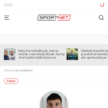
Keby ma nedraftovali, svet sa
Atletický manažér J
nezrúti, vraví mladý Slovák. Raz by
je pokorná hviezda,
chcel sedieť vedľa Kučerova
ako sprievodný jav
Členovia
/
Juraj Matúch
Futbal