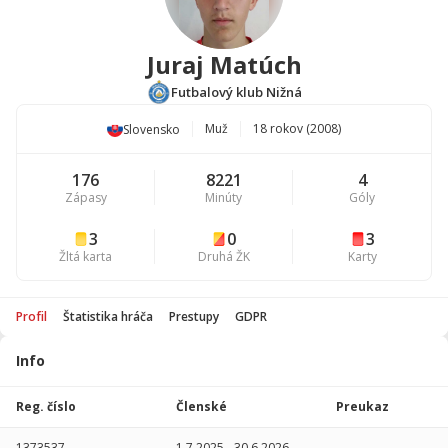
Juraj Matúch
Futbalový klub Nižná
Muž
18 rokov (2008)
Slovensko
176
8221
4
Zápasy
Minúty
Góly
3
0
3
Žltá karta
Druhá ŽK
Karty
Profil
Štatistika hráča
Prestupy
GDPR
Info
Štatistika
hráča
Reg. číslo
Členské
Preukaz
Sezóna
P
1373537
1.7.2025
-
30.6.2026
-