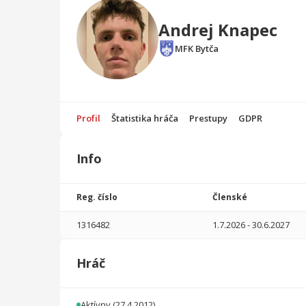
Andrej Knapec
MFK Bytča
Profil
Štatistika hráča
Prestupy
GDPR
Info
Štatistika
hráča
Reg. číslo
Členské
Sezóna
P
1316482
1.7.2026
-
30.6.2027
2026/2027
2
180
0
0
0
0
Hráč
2025/2026
27
1618
2
2
0
0
2024/2025
28
1847
1
6
1
0
Aktívny
(27.4.2012)