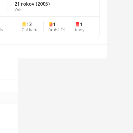
21 rokov (2005)
Vek
5
13
1
1
ly
Žltá karta
Druhá ŽK
Karty