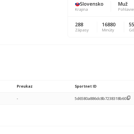
Slovensko
Muž
Krajina
Pohlavie
288
16880
5
Zápasy
Minúty
Gó
Preukaz
Sportnet ID
-
5d6580a886dc8b7238318b60