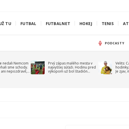
UŽ TU
FUTBAL
FUTBALNET
HOKEJ
TENIS
AT
PODCASTY
e nedali Nemcom
Prvý zápas malého mesta v
Velits: 
ehali sme schody.
najvyššej súťaži. Hodinu pred
hodinky,
 ani nepozdravil,
výkopom už bol štadión
Je zjav,
roppa
uzavretý