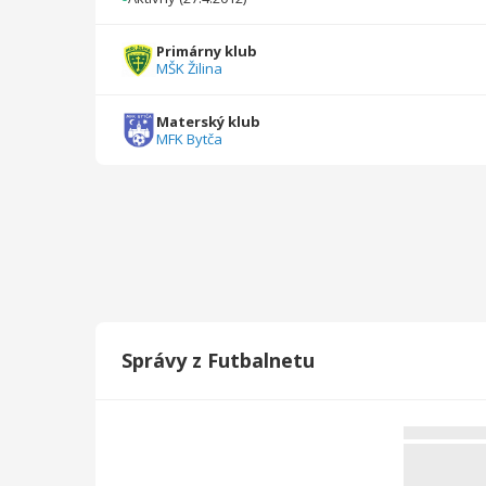
2023/2024
42
2817
2
4
0
0
Primárny klub
MŠK Žilina
2022/2023
27
1736
0
1
0
1
2021/2022
19
1071
3
0
0
0
Materský klub
MFK Bytča
2020/2021
10
415
0
0
0
0
2019/2020
12
928
0
0
0
0
2018/2019
12
225
1
0
0
0
2017/2018
34
1613
15
0
0
0
2016/2017
31
1850
13
0
0
0
Správy z Futbalnetu
2015/2016
20
1200
11
0
0
0
2014/2015
24
1380
7
0
0
0
Celkovo
288
16880
55
13
1
1