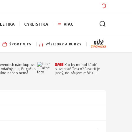
LETIKA
CYKLISTIKA
VIAC
ŠPORT V TV
VÝSLEDKY A KURZY
Cavendish nám kupoval
Kto by mohol kúpiť
 vďačný je aj Pogačar.
slovenské Tesco? Favorit je
 nikto naňho nemá
jasný, no záujem môžu
prejaviť aj ďalší