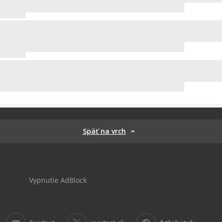
Späť na vrch
Vypnutie AdBlock