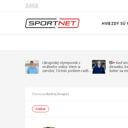
HVIEZDY SÚ 
Ukrajinský olympionik z
Keď sm
virálneho videa: Viem si
desiatku, b
zarobiť, 10-tisíc pošlem radšej
Sutter sa mi
na vojnu
spomína D
Členovia
/
Andrej Knapec
Futbal