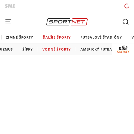
ZIMNÉ ŠPORTY
ĎALŠIE ŠPORTY
FUTBALOVÉ ŠTADIÓNY
V
RIZMUS
ŠÍPKY
VODNÉ ŠPORTY
AMERICKÝ FUTBAL
SNOO