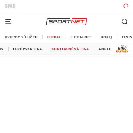
HVIEZDY SÚ UŽ TU
FUTBAL
FUTBALNET
HOKEJ
TENIS
OV
EURÓPSKA LIGA
KONFERENČNÁ LIGA
ANGLICKO
ŠP