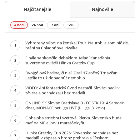
Najčítanejšie
Najnovšie
4 hod
24 hod
7 dní
SME
Vyhrotený súboj na ženskej Tour. Neurobila som nič zlé,
1
bráni sa Chladoňovej rivalka
Finále sa skončilo debaklom. Mladí Kanaďania
2
suverénne ovládli Hlinka Gretzky Cup
Dvojgólový hrdina, či nie? Žiaril 17-ročný Trnavčan:
3
Lepšie to už dopadnúť nemohlo
VIDEO: Ani fantastický úvod nestačil. Slováci padli v
4
závere a odchádzajú bez medailí
ONLINE: ŠK Slovan Bratislava B - FC ŠTK 1914 Šamorín
5
dnes, MONACObet liga LIVE (II. liga, 3. kolo)
Obhajoba striebra i svetová líderka. Slovensko bude
6
mať na ME aj prvú maratónkyňu
Hlinka Gretzky Cup 2026: Slovensko odchádza bez
7
medailí, v zápase o bronz prehralo s Fínskom