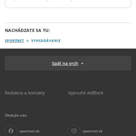
NACHÁDZATE SA TU:
SPORTNET
»
VYHĽADÁVANIE
Späť na vrch
Redakcia a kontakty
Vypnutie AdBlock
Sledujte nás:
sportnet.sk
sportnet.sk