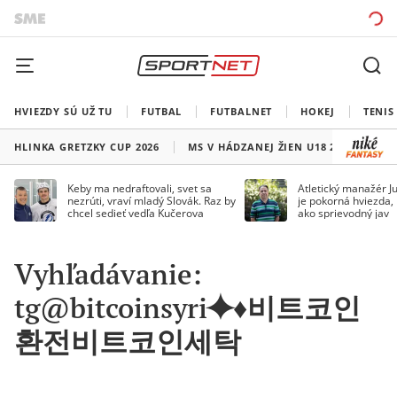
HVIEZDY SÚ UŽ TU
FUTBAL
FUTBALNET
HOKEJ
TENIS
HLINKA GRETZKY CUP 2026
MS V HÁDZANEJ ŽIEN U18 2026
HO
Keby ma nedraftovali, svet sa
Atletický manažér Ju
nezrúti, vraví mladý Slovák. Raz by
je pokorná hviezda,
chcel sedieť vedľa Kučerova
ako sprievodný jav
Vyhľadávanie:
tg@bitcoinsyri⯌♦비트코인
환전비트코인세탁