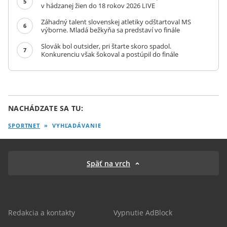
5
v hádzanej žien do 18 rokov 2026 LIVE
Záhadný talent slovenskej atletiky odštartoval MS
6
výborne. Mladá bežkyňa sa predstaví vo finále
Slovák bol outsider, pri štarte skoro spadol.
7
Konkurenciu však šokoval a postúpil do finále
NACHÁDZATE SA TU:
SPORTNET
»
VYHĽADÁVANIE
Späť na vrch
Redakcia a kontakty
Vypnutie AdBlock