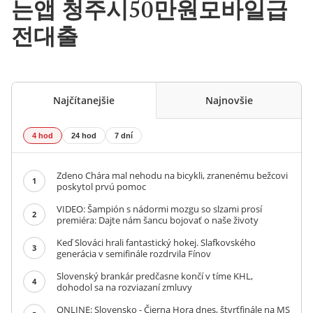
는앱 청주시50만원모바일급
전대출
Najčítanejšie
Najnovšie
4 hod
24 hod
7 dní
Zdeno Chára mal nehodu na bicykli, zranenému bežcovi
1
poskytol prvú pomoc
VIDEO: Šampión s nádormi mozgu so slzami prosí
2
premiéra: Dajte nám šancu bojovať o naše životy
Keď Slováci hrali fantastický hokej. Slafkovského
3
generácia v semifinále rozdrvila Fínov
Slovenský brankár predčasne končí v tíme KHL,
4
dohodol sa na rozviazaní zmluvy
ONLINE: Slovensko - Čierna Hora dnes, štvrťfinále na MS