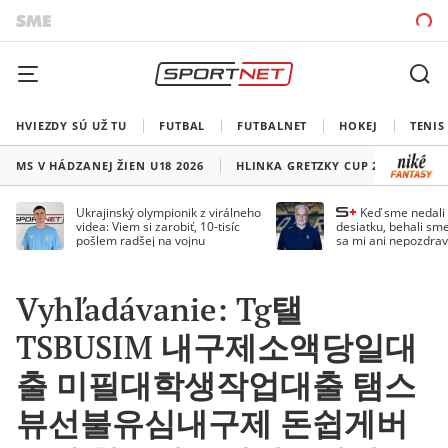
HVIEZDY SÚ UŽ TU
FUTBAL
FUTBALNET
HOKEJ
TENIS
MS V HÁDZANEJ ŽIEN U18 2026
HLINKA GRETZKY CUP 2026
LI
Ukrajinský olympionik z virálneho
Keď sme nedal
videa: Viem si zarobiť, 10-tisíc
desiatku, behali sme
pošlem radšej na vojnu
sa mi ani nepozdrav
Droppa
Vyhľadávanie: Tg탤
TSBUSIM 내구제소액당일대
출 미필대학생작업대출 탬스
뷰선불유심내구제 돈쉽게버