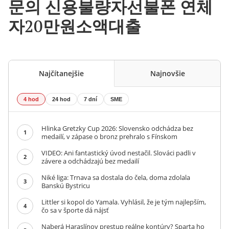
문의 신용불량자선불폰 연체
자20만원소액대출
Najčítanejšie
Najnovšie
4 hod
24 hod
7 dní
SME
Hlinka Gretzky Cup 2026: Slovensko odchádza bez
1
medailí, v zápase o bronz prehralo s Fínskom
VIDEO: Ani fantastický úvod nestačil. Slováci padli v
2
závere a odchádzajú bez medailí
Niké liga: Trnava sa dostala do čela, doma zdolala
3
Banskú Bystricu
Littler si kopol do Yamala. Vyhlásil, že je tým najlepším,
4
čo sa v športe dá nájsť
Naberá Haraslínov prestup reálne kontúry? Sparta ho