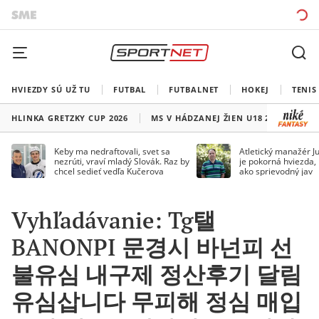
HVIEZDY SÚ UŽ TU
FUTBAL
FUTBALNET
HOKEJ
TENIS
HLINKA GRETZKY CUP 2026
MS V HÁDZANEJ ŽIEN U18 2026
HO
Keby ma nedraftovali, svet sa
Atletický manažér Ju
nezrúti, vraví mladý Slovák. Raz by
je pokorná hviezda,
chcel sedieť vedľa Kučerova
ako sprievodný jav
Vyhľadávanie: Tg탤
BANONPI 문경시 바넌피 선
불유심 내구제 정산후기 달림
유심삽니다 무피해 정심 매입