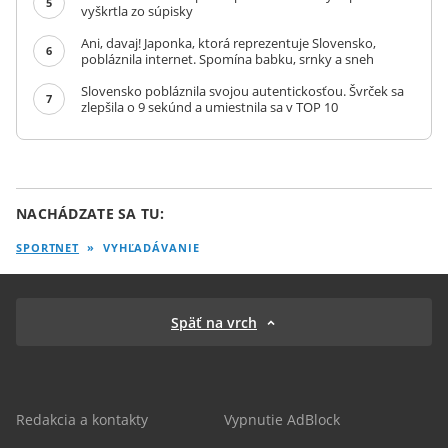
5
vyškrtla zo súpisky
Ani, davaj! Japonka, ktorá reprezentuje Slovensko,
6
pobláznila internet. Spomína babku, srnky a sneh
Slovensko pobláznila svojou autentickosťou. Švrček sa
7
zlepšila o 9 sekúnd a umiestnila sa v TOP 10
NACHÁDZATE SA TU:
SPORTNET
»
VYHĽADÁVANIE
Späť na vrch
Redakcia a kontakty
Vypnutie AdBlock