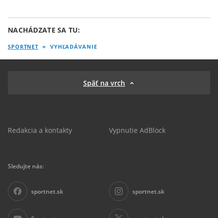
NACHÁDZATE SA TU:
SPORTNET
»
VYHĽADÁVANIE
Späť na vrch
Redakcia a kontakty
Vypnutie AdBlock
Sledujte nás:
sportnet.sk
sportnet.sk