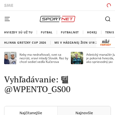
HVIEZDY SÚ UŽ TU
FUTBAL
FUTBALNET
HOKEJ
TENIS
HLINKA GRETZKY CUP 2026
MS V HÁDZANEJ ŽIEN U18 2026
HO
Keby ma nedraftovali, svet sa
Atletický manažér Ju
nezrúti, vraví mladý Slovák. Raz by
je pokorná hviezda,
chcel sedieť vedľa Kučerova
ako sprievodný jav
Vyhľadávanie: 텔
@WPENTO_GS00
Najčítanejšie
Najnovšie