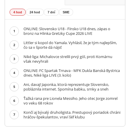
4 hod
24 hod
7 dní
SME
ONLINE: Slovensko U18 - Fínsko U18 dnes, zápas o
1
bronz na Hlinka Gretzky Cupe 2026 LIVE
Littler si kopol do Yamala. Vyhlásil, že je tým najlepším,
2
čo sa v športe dá nájsť
Niké liga: Michalovce strelili prvý gól, proti Komárnu
3
však nevyhrali
ONLINE: FC Spartak Trnava - MFK Dukla Banská Bystrica
4
dnes, Niké liga LIVE (3. kolo)
Ani, davaj! Japonka, ktorá reprezentuje Slovensko,
5
pobláznila internet. Spomína babku, srnky a sneh
Ťažká rana pre Lionela Messiho. Jeho otec Jorge zomrel
6
vo veku 68 rokov
Končí aj bývalý druholigista. Prestupový poriadok chráni
7
hráčov-špekulantov, vraví šéf klubu