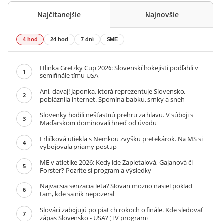
Najčítanejšie
Najnovšie
4 hod
24 hod
7 dní
SME
Hlinka Gretzky Cup 2026: Slovenskí hokejisti podľahli v
1
semifinále tímu USA
Ani, davaj! Japonka, ktorá reprezentuje Slovensko,
2
pobláznila internet. Spomína babku, srnky a sneh
Slovenky hodili nešťastnú prehru za hlavu. V súboji s
3
Maďarskom dominovali hneď od úvodu
Frličková utiekla s Nemkou zvyšku pretekárok. Na MS si
4
vybojovala priamy postup
ME v atletike 2026: Kedy ide Zapletalová, Gajanová či
5
Forster? Pozrite si program a výsledky
Najväčšia senzácia leta? Slovan možno našiel poklad
6
tam, kde sa nik nepozeral
Slováci zabojujú po piatich rokoch o finále. Kde sledovať
7
zápas Slovensko - USA? (TV program)