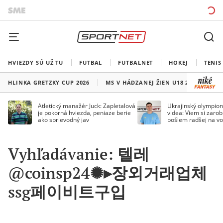
HVIEZDY SÚ UŽ TU
FUTBAL
FUTBALNET
HOKEJ
TENIS
HLINKA GRETZKY CUP 2026
MS V HÁDZANEJ ŽIEN U18 2026
HO
Atletický manažér Juck: Zapletalová
Ukrajinský olympion
je pokorná hviezda, peniaze berie
videa: Viem si zarobi
ako sprievodný jav
pošlem radšej na vo
Vyhľadávanie: 텔레
@coinsp24✺▸장외거래업체
ssg페이비트구입