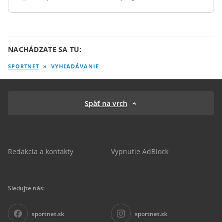
NACHÁDZATE SA TU:
SPORTNET
»
VYHĽADÁVANIE
Späť na vrch
Redakcia a kontakty
Vypnutie AdBlock
Sledujte nás:
sportnet.sk
sportnet.sk