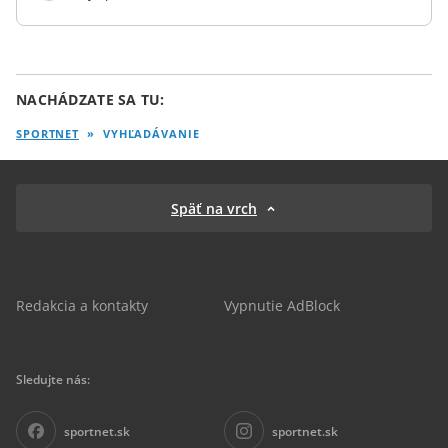
NACHÁDZATE SA TU:
SPORTNET
»
VYHĽADÁVANIE
Späť na vrch
Redakcia a kontakty
Vypnutie AdBlock
Sledujte nás:
sportnet.sk
sportnet.sk