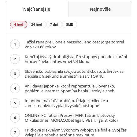
Najčítanejšie
Najnovšie
4 hod
24 hod
7 dní
SME
Ťažká rana pre Lionela Messiho. Jeho otec Jorge zomrel
1
vo veku 68 rokov
Končí aj bývalý druholigista. Prestupový poriadok chráni
2
hráčov-špekulantov, vraví šéf klubu
Slovensko pobláznila svojou autentickosťou. Švrček sa
3
zlepšila o 9 sekúnd a umiestnila sa v TOP 10
Ani, davaj! Japonka, ktorá reprezentuje Slovensko,
4
pobláznila internet. Spomína babku, srnky a sneh
Infantino má ďalší problém. Údajnej milenke a
5
zamestnankyni vyplatil vysoké odstupné
ONLINE: FC Tatran Prešov - MFK Tatran Liptovský
6
Mikuláš dnes, MONACObet liga LIVE (II. liga, 3. kolo)
Frličková si skvelým výkonom vybojovala finále. Svoj čas
7
vylepšila a zabehla sezónne maximum