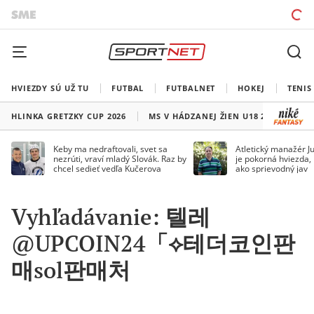
HVIEZDY SÚ UŽ TU
FUTBAL
FUTBALNET
HOKEJ
TENIS
HLINKA GRETZKY CUP 2026
MS V HÁDZANEJ ŽIEN U18 2026
HO
Keby ma nedraftovali, svet sa
Atletický manažér Ju
nezrúti, vraví mladý Slovák. Raz by
je pokorná hviezda,
chcel sedieť vedľa Kučerova
ako sprievodný jav
Vyhľadávanie: 텔레
@UPCOIN24「⟡테더코인판
매sol판매처