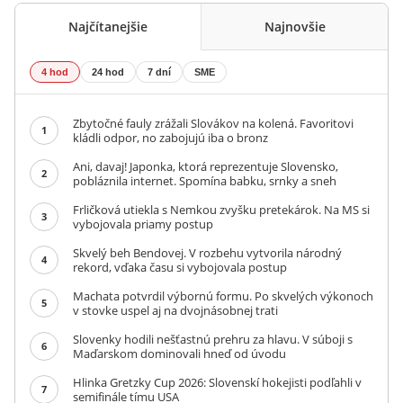
Najčítanejšie
Najnovšie
4 hod
24 hod
7 dní
SME
Zbytočné fauly zrážali Slovákov na kolená. Favoritovi
1
kládli odpor, no zabojujú iba o bronz
Ani, davaj! Japonka, ktorá reprezentuje Slovensko,
2
pobláznila internet. Spomína babku, srnky a sneh
Frličková utiekla s Nemkou zvyšku pretekárok. Na MS si
3
vybojovala priamy postup
Skvelý beh Bendovej. V rozbehu vytvorila národný
4
rekord, vďaka času si vybojovala postup
Machata potvrdil výbornú formu. Po skvelých výkonoch
5
v stovke uspel aj na dvojnásobnej trati
Slovenky hodili nešťastnú prehru za hlavu. V súboji s
6
Maďarskom dominovali hneď od úvodu
Hlinka Gretzky Cup 2026: Slovenskí hokejisti podľahli v
7
semifinále tímu USA