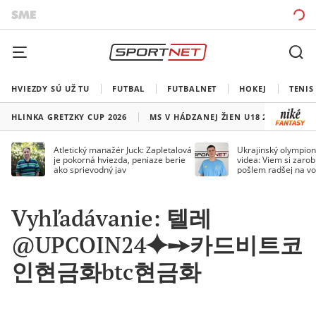
HVIEZDY SÚ UŽ TU
FUTBAL
FUTBALNET
HOKEJ
TENIS
HLINKA GRETZKY CUP 2026
MS V HÁDZANEJ ŽIEN U18 2026
HO
Atletický manažér Juck: Zapletalová
Ukrajinský olympion
je pokorná hviezda, peniaze berie
videa: Viem si zarobi
ako sprievodný jav
pošlem radšej na vo
Vyhľadávanie: 텔레
@UPCOIN24⯌➙카드비트코
인현금화btc현금화