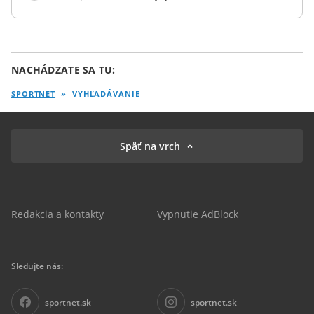
NACHÁDZATE SA TU:
SPORTNET
»
VYHĽADÁVANIE
Späť na vrch
Redakcia a kontakty
Vypnutie AdBlock
Sledujte nás:
sportnet.sk
sportnet.sk