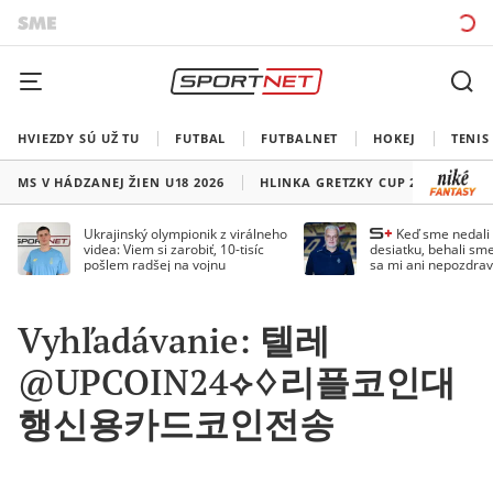
HVIEZDY SÚ UŽ TU
FUTBAL
FUTBALNET
HOKEJ
TENIS
MS V HÁDZANEJ ŽIEN U18 2026
HLINKA GRETZKY CUP 2026
LI
Ukrajinský olympionik z virálneho
Keď sme nedal
videa: Viem si zarobiť, 10-tisíc
desiatku, behali sme
pošlem radšej na vojnu
sa mi ani nepozdrav
Droppa
Vyhľadávanie: 텔레
@UPCOIN24⟡♢리플코인대
행신용카드코인전송