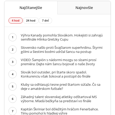
Najčítanejšie
Najnovšie
4 hod
24 hod
7 dní
Výhra Kanady pomohla Slovákom. Hokejisti si zahrajú
1
semifinále Hlinka Gretzky Cupu
Slovensko našlo proti Švajčiarom superhrdinu. Štyrmi
2
gólmi a šiestimi bodmi udržal šancu na postup
VIDEO: Šampión s nádormi mozgu so slzami prosí
3
premiéra: Dajte nám šancu bojovať o naše životy
Slovák bol outsider, pri štarte skoro spadol.
4
Konkurenciu však šokoval a postúpil do finále
Kluby sa odhlasujú tesne pred štartom súťaže. Čo sa
5
deje v amatérskom futbale?
Záhadný talent slovenskej atletiky odštartoval MS
6
výborne. Mladá bežkyňa sa predstaví vo finále
Kapitán Škriniar bol dôležitým hráčom Fenerbahce.
7
Tímu pomohol k hladkej výhre