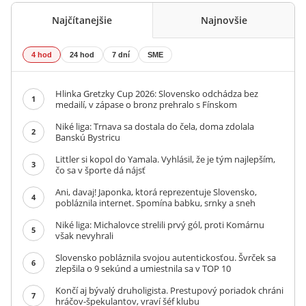
Najčítanejšie
Najnovšie
4 hod
24 hod
7 dní
SME
Hlinka Gretzky Cup 2026: Slovensko odchádza bez
1
medailí, v zápase o bronz prehralo s Fínskom
Niké liga: Trnava sa dostala do čela, doma zdolala
2
Banskú Bystricu
Littler si kopol do Yamala. Vyhlásil, že je tým najlepším,
3
čo sa v športe dá nájsť
Ani, davaj! Japonka, ktorá reprezentuje Slovensko,
4
pobláznila internet. Spomína babku, srnky a sneh
Niké liga: Michalovce strelili prvý gól, proti Komárnu
5
však nevyhrali
Slovensko pobláznila svojou autentickosťou. Švrček sa
6
zlepšila o 9 sekúnd a umiestnila sa v TOP 10
Končí aj bývalý druholigista. Prestupový poriadok chráni
7
hráčov-špekulantov, vraví šéf klubu