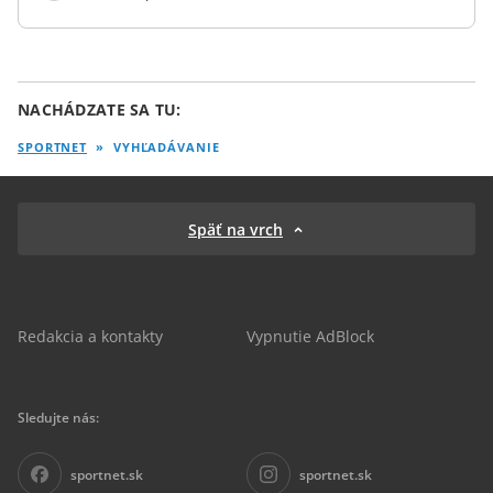
NACHÁDZATE SA TU:
SPORTNET
»
VYHĽADÁVANIE
Späť na vrch
Redakcia a kontakty
Vypnutie AdBlock
Sledujte nás:
sportnet.sk
sportnet.sk