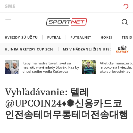
HVIEZDY SÚ UŽ TU
FUTBAL
FUTBALNET
HOKEJ
TENIS
HLINKA GRETZKY CUP 2026
MS V HÁDZANEJ ŽIEN U18 2026
HO
Keby ma nedraftovali, svet sa
Atletický manažér Ju
nezrúti, vraví mladý Slovák. Raz by
je pokorná hviezda,
chcel sedieť vedľa Kučerova
ako sprievodný jav
Vyhľadávanie: 텔레
@UPCOIN24♦✺신용카드코
인전송테더무통테더전송대행