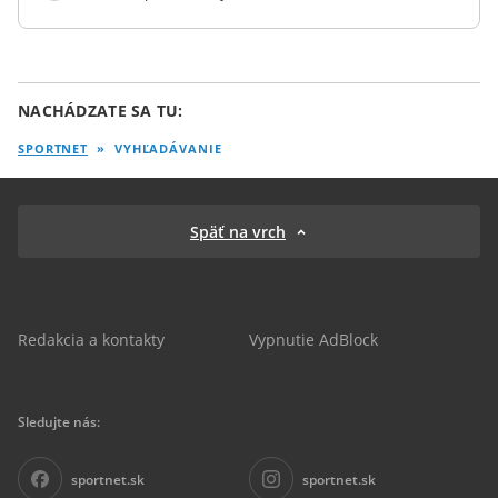
NACHÁDZATE SA TU:
SPORTNET
»
VYHĽADÁVANIE
Späť na vrch
Redakcia a kontakty
Vypnutie AdBlock
Sledujte nás:
sportnet.sk
sportnet.sk