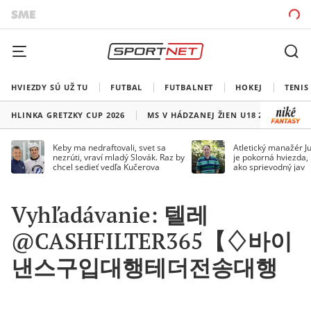
HVIEZDY SÚ UŽ TU
FUTBAL
FUTBALNET
HOKEJ
TENIS
HLINKA GRETZKY CUP 2026
MS V HÁDZANEJ ŽIEN U18 2026
HO
Keby ma nedraftovali, svet sa
Atletický manažér Ju
nezrúti, vraví mladý Slovák. Raz by
je pokorná hviezda,
chcel sedieť vedľa Kučerova
ako sprievodný jav
Vyhľadávanie: 텔레
@CASHFILTER365【♢바이
낸스구입대행테더전송대행