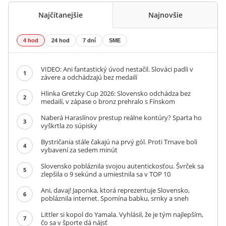
Najčítanejšie
Najnovšie
4 hod
24 hod
7 dní
SME
VIDEO: Ani fantastický úvod nestačil. Slováci padli v
1
závere a odchádzajú bez medailí
Hlinka Gretzky Cup 2026: Slovensko odchádza bez
2
medailí, v zápase o bronz prehralo s Fínskom
Naberá Haraslínov prestup reálne kontúry? Sparta ho
3
vyškrtla zo súpisky
Bystričania stále čakajú na prvý gól. Proti Trnave boli
4
vybavení za sedem minút
Slovensko pobláznila svojou autentickosťou. Švrček sa
5
zlepšila o 9 sekúnd a umiestnila sa v TOP 10
Ani, davaj! Japonka, ktorá reprezentuje Slovensko,
6
pobláznila internet. Spomína babku, srnky a sneh
Littler si kopol do Yamala. Vyhlásil, že je tým najlepším,
7
čo sa v športe dá nájsť