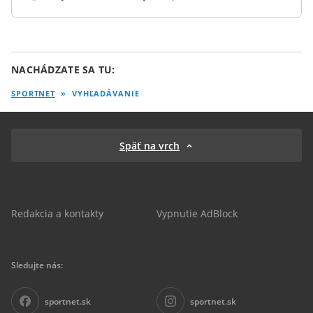
NACHÁDZATE SA TU:
SPORTNET
»
VYHĽADÁVANIE
Späť na vrch
Redakcia a kontakty
Vypnutie AdBlock
Sledujte nás:
sportnet.sk
sportnet.sk