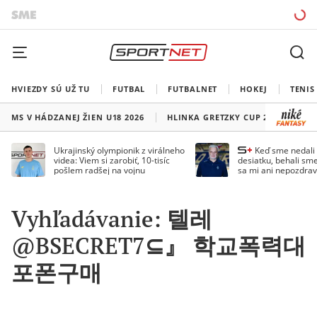
HVIEZDY SÚ UŽ TU
FUTBAL
FUTBALNET
HOKEJ
TENIS
MS V HÁDZANEJ ŽIEN U18 2026
HLINKA GRETZKY CUP 2026
LI
Ukrajinský olympionik z virálneho
Keď sme nedal
videa: Viem si zarobiť, 10-tisíc
desiatku, behali sme
pošlem radšej na vojnu
sa mi ani nepozdrav
Droppa
Vyhľadávanie: 텔레
@BSECRET7⊆』 학교폭력대
포폰구매