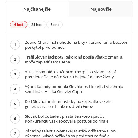
Najčítanejšie
Najnovšie
4 hod
24 hod
7 dní
Zdeno Chára mal nehodu na bicykli, zranenému bežcovi
1
poskytol prvú pomoc
Trafil Slovan jackpot? Rekordná posila všetko zmenila,
2
môže zaplatiť sama seba
VIDEO: Šampión s nádormi mozgu so slzami prosí
3
premiéra: Dajte nám šancu bojovať o naše životy
Výhra Kanady pomohla Slovákom. Hokejisti si zahrajú
4
semifinále Hlinka Gretzky Cupu
Keď Slováci hrali fantastický hokej. Slafkovského
5
generácia v semifinále rozdrvila Fínov
Slovák bol outsider, pri štarte skoro spadol.
6
Konkurenciu však šokoval a postúpil do finále
Záhadný talent slovenskej atletiky odštartoval MS
7
výborne. Mladá bežkyňa sa predstaví vo finále