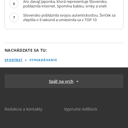
Ani, davaj! Japonka, ktorá reprezentuje Slovensko,
6
pobláznila internet. Spomína babku, srnky a sneh
Slovensko pobláznila svojou autentickosťou. Švrček sa
7
zlepšila o 9 sekúnd a umiestnila sa v TOP 10
NACHÁDZATE SA TU:
SPORTNET
»
VYHĽADÁVANIE
Späť na vrch
Redakcia a kontakty
Vypnutie AdBlock