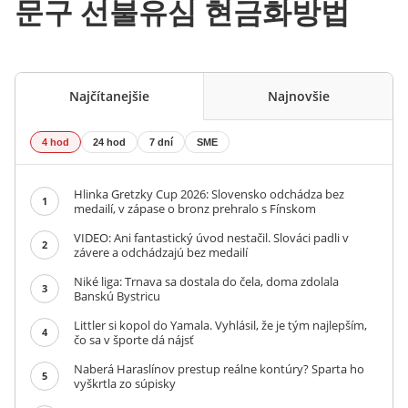
문구 선불유심 현금화방법
Najčítanejšie
Najnovšie
4 hod
24 hod
7 dní
SME
Hlinka Gretzky Cup 2026: Slovensko odchádza bez
1
medailí, v zápase o bronz prehralo s Fínskom
VIDEO: Ani fantastický úvod nestačil. Slováci padli v
2
závere a odchádzajú bez medailí
Niké liga: Trnava sa dostala do čela, doma zdolala
3
Banskú Bystricu
Littler si kopol do Yamala. Vyhlásil, že je tým najlepším,
4
čo sa v športe dá nájsť
Naberá Haraslínov prestup reálne kontúry? Sparta ho
5
vyškrtla zo súpisky