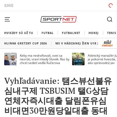
HVIEZDY SÚ UŽ TU
FUTBAL
FUTBALNET
HOKEJ
TENIS
HLINKA GRETZKY CUP 2026
MS V HÁDZANEJ ŽIEN U18 2026
HO
Keby ma nedraftovali, svet sa
Atletický manažér Ju
nezrúti, vraví mladý Slovák. Raz by
je pokorná hviezda,
chcel sedieť vedľa Kučerova
ako sprievodný jav
Vyhľadávanie: 탬스뷰선불유
심내구제 TSBUSIM 탤G상담
연체자즉시대출 달림폰유심
비대면30만원당일대출 동대