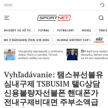
HVIEZDY SÚ UŽ TU
FUTBAL
FUTBALNET
HOKEJ
TENIS
MS V HÁDZANEJ ŽIEN U18 2026
HLINKA GRETZKY CUP 2026
LI
Ukrajinský olympionik z virálneho
Keď sme nedal
videa: Viem si zarobiť, 10-tisíc
desiatku, behali sme
pošlem radšej na vojnu
sa mi ani nepozdrav
Droppa
Vyhľadávanie: 탬스뷰선불유
심내구제 TSBUSIM 탤G상담
신용불량자선불폰 핸대폰가
전내구제비대면 주부소액급