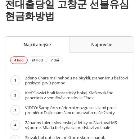
전대출당일 고창군 선불유심
현금화방법
Najčítanejšie
Najnovšie
4 hod
24 hod
7 dní
Zdeno Chára mal nehodu na bicykli, zranenému bežcovi
1
poskytol prvú pomoc
Keď Slováci hrali fantastický hokej. Slafkovského
2
generácia v semifinále rozdrvila Fínov
VIDEO: Šampión s nádormi mozgu so slzami prosí
3
premiéra: Dajte nám šancu bojovať o naše životy
Záhadný talent slovenskej atletiky odštartoval MS
4
výborne. Mladá bežkyňa sa predstaví vo finále
Slovák bol outsider, pri štarte skoro spadol.