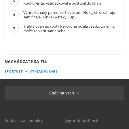
5
Konkurenciu však šokoval a postúpil do finále
Výhra Kanady pomohla Slovákom. Hokejisti si zahrajú
6
semifinále Hlinka Gretzky Cupu
Trafil Slovan jackpot? Rekordná posila všetko zmenila,
7
môže zaplatiť sama seba
NACHÁDZATE SA TU:
SPORTNET
»
VYHĽADÁVANIE
Späť na vrch
Redakcia a kontakty
Vypnutie AdBlock