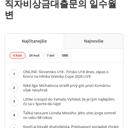
직자비상금대출문의 일수월
변
Najčítanejšie
Najnovšie
4 hod
24 hod
7 dní
SME
ONLINE: Slovensko U18 - Fínsko U18 dnes, zápas o
1
bronz na Hlinka Gretzky Cupe 2026 LIVE
Niké liga: Michalovce strelili prvý gól, proti Komárnu
2
však nevyhrali
Littler si kopol do Yamala. Vyhlásil, že je tým najlepším,
3
čo sa v športe dá nájsť
Ťažká rana pre Lionela Messiho. Jeho otec Jorge zomrel
4
vo veku 68 rokov
Končí aj bývalý druholigista. Prestupový poriadok chráni