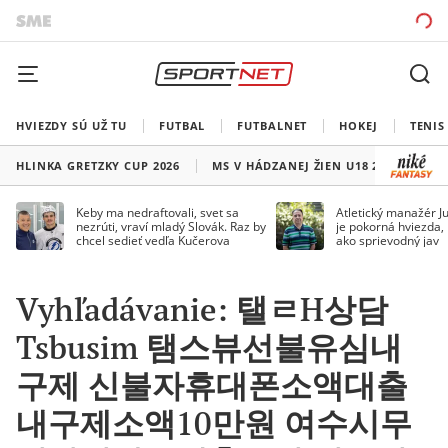
HVIEZDY SÚ UŽ TU
FUTBAL
FUTBALNET
HOKEJ
TENIS
HLINKA GRETZKY CUP 2026
MS V HÁDZANEJ ŽIEN U18 2026
HO
Keby ma nedraftovali, svet sa
Atletický manažér Ju
nezrúti, vraví mladý Slovák. Raz by
je pokorná hviezda,
chcel sedieť vedľa Kučerova
ako sprievodný jav
Vyhľadávanie: 탤ㄹH상담
Tsbusim 탬스뷰선불유심내
구제 신불자휴대폰소액대출
내구제소액10만원 여수시무