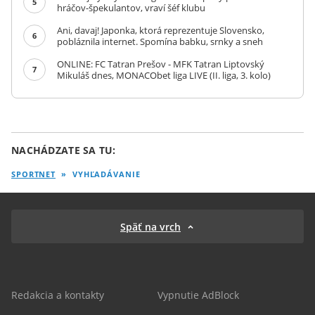
5
hráčov-špekulantov, vraví šéf klubu
Ani, davaj! Japonka, ktorá reprezentuje Slovensko,
6
pobláznila internet. Spomína babku, srnky a sneh
ONLINE: FC Tatran Prešov - MFK Tatran Liptovský
7
Mikuláš dnes, MONACObet liga LIVE (II. liga, 3. kolo)
NACHÁDZATE SA TU:
SPORTNET
»
VYHĽADÁVANIE
Späť na vrch
Redakcia a kontakty
Vypnutie AdBlock