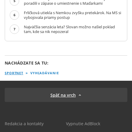
5
poradili v zápase o umiestnenie s Maďarkami
Frličková utiekla s Nemkou zvyšku pretekárok. Na MS si
6
vybojovala priamy postup
Najväčšia senzácia leta? Slovan možno našiel poklad
7
tam, kde sa nik nepozeral
NACHÁDZATE SA TU:
SPORTNET
»
VYHĽADÁVANIE
Späť na vrch
Redakcia a kontakty
Vypnutie AdBlock