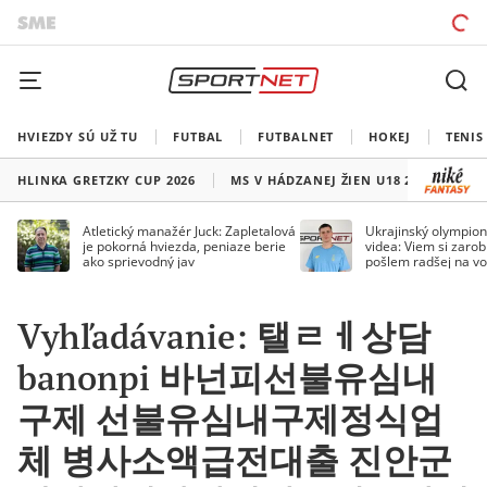
HVIEZDY SÚ UŽ TU
FUTBAL
FUTBALNET
HOKEJ
TENIS
HLINKA GRETZKY CUP 2026
MS V HÁDZANEJ ŽIEN U18 2026
HO
Atletický manažér Juck: Zapletalová
Ukrajinský olympion
je pokorná hviezda, peniaze berie
videa: Viem si zarobi
ako sprievodný jav
pošlem radšej na vo
Vyhľadávanie: 탤ㄹㅔ상담
banonpi 바넌피선불유심내
구제 선불유심내구제정식업
체 병사소액급전대출 진안군