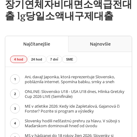
장기연체자비대면소액급전대
출 lg당일소액내구제대출
Najčítanejšie
Najnovšie
4 hod
24 hod
7 dní
SME
Ani, davaj! Japonka, ktorá reprezentuje Slovensko,
1
pobláznila internet. Spomína babku, srnky a sneh
ONLINE: Slovensko U18 - USA U18 dnes, Hlinka Gretzky
2
Cup 2026 LIVE (Semifinále)
ME v atletike 2026: Kedy ide Zapletalová, Gajanová či
3
Forster? Pozrite si program a výsledky
Slovenky hodili nešťastnú prehru za hlavu. V súboji s
4
Maďarskom dominovali hneď od úvodu
MS v hádzanej do 18 rokov žien 2026: Slovenky si