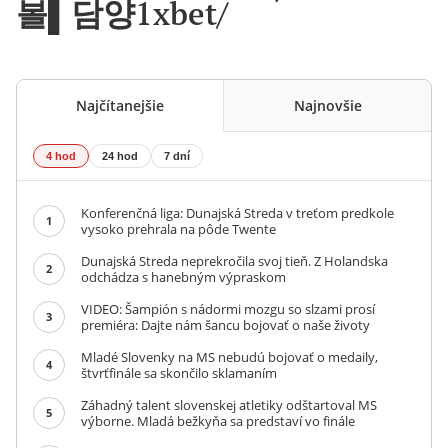
볼▌담양1xbet/
Najčítanejšie
Najnovšie
4 hod
24 hod
7 dní
Konferenčná liga: Dunajská Streda v treťom predkole
1
vysoko prehrala na pôde Twente
Dunajská Streda neprekročila svoj tieň. Z Holandska
2
odchádza s hanebným výpraskom
VIDEO: Šampión s nádormi mozgu so slzami prosí
3
premiéra: Dajte nám šancu bojovať o naše životy
Mladé Slovenky na MS nebudú bojovať o medaily,
4
štvrťfinále sa skončilo sklamaním
Záhadný talent slovenskej atletiky odštartoval MS
5
výborne. Mladá bežkyňa sa predstaví vo finále