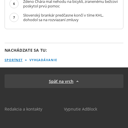
Zdeno Chára mal nehodu na bicykli, zranenému bežcovi
6
poskytol prvú pomoc
Slovenský brankár predčasne končí v tíme KHL,
7
dohodol sa na rozviazaní zmluvy
NACHÁDZATE SA TU:
SPORTNET
»
VYHĽADÁVANIE
Späť na vrch
Redakcia a kontakty
Vypnutie AdBlock