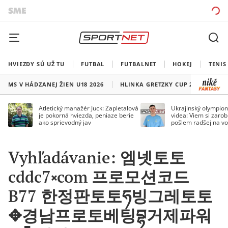
HVIEZDY SÚ UŽ TU
FUTBAL
FUTBALNET
HOKEJ
TENIS
MS V HÁDZANEJ ŽIEN U18 2026
HLINKA GRETZKY CUP 2026
LI
Atletický manažér Juck: Zapletalová
Ukrajinský olympion
je pokorná hviezda, peniaze berie
videa: Viem si zarobi
ako sprievodný jav
pošlem radšej na vo
Vyhľadávanie: 엠넷토토
cddc7༝com 프로모션코드
B77 한정판토토ཧ빙그레토토
✥경남프로토베팅བྷ거제파워