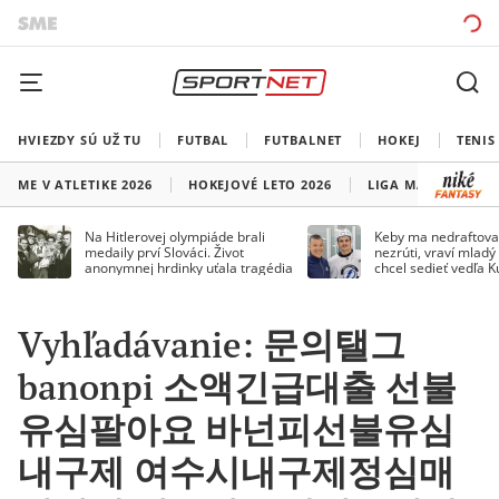
HVIEZDY SÚ UŽ TU
FUTBAL
FUTBALNET
HOKEJ
TENIS
ME V ATLETIKE 2026
HOKEJOVÉ LETO 2026
LIGA MAJSTROV
Na Hitlerovej olympiáde brali
Keby ma nedraftoval
medaily prví Slováci. Život
nezrúti, vraví mladý
anonymnej hrdinky uťala tragédia
chcel sedieť vedľa 
Vyhľadávanie: 문의탤그
banonpi 소액긴급대출 선불
유심팔아요 바넌피선불유심
내구제 여수시내구제정심매