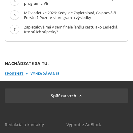
5
program LIVE
ME v atletike 2026: Kedy ide Zapletalová, Gajanová či
6
Forster? Pozrite si program a výsledky
Zapletalová má v semifinále ľahšiu cestu ako Ledecká.
7
Kto sú ich súperky?
NACHÁDZATE SA TU:
SPORTNET
»
VYHĽADÁVANIE
Späť na vrch
Redakcia a kontakty
Vypnutie AdBlock