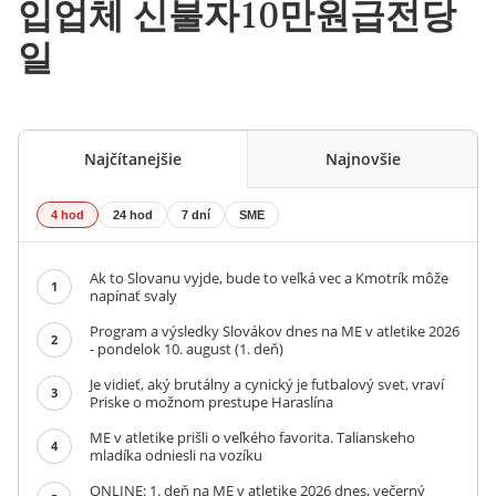
입업체 신불자10만원급전당
일
Najčítanejšie
Najnovšie
4 hod
24 hod
7 dní
SME
Ak to Slovanu vyjde, bude to veľká vec a Kmotrík môže
1
napínať svaly
Program a výsledky Slovákov dnes na ME v atletike 2026
2
- pondelok 10. august (1. deň)
Je vidieť, aký brutálny a cynický je futbalový svet, vraví
3
Priske o možnom prestupe Haraslína
ME v atletike prišli o veľkého favorita. Talianskeho
4
mladíka odniesli na vozíku
ONLINE: 1. deň na ME v atletike 2026 dnes, večerný