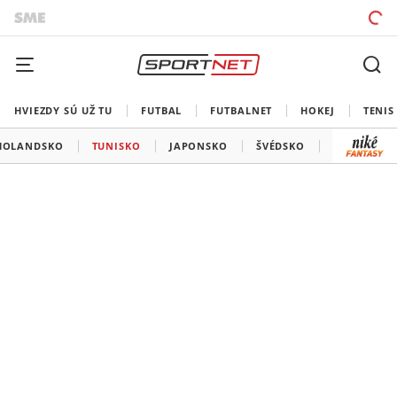
HVIEZDY SÚ UŽ TU
FUTBAL
FUTBALNET
HOKEJ
TENIS
HOLANDSKO
TUNISKO
JAPONSKO
ŠVÉDSKO
BELGICKO