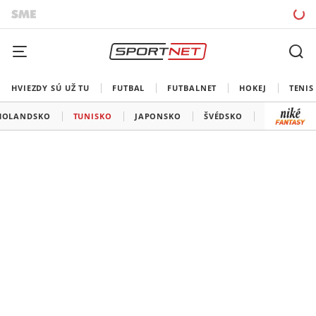
HVIEZDY SÚ UŽ TU
FUTBAL
FUTBALNET
HOKEJ
TENIS
HOLANDSKO
TUNISKO
JAPONSKO
ŠVÉDSKO
BELGICKO