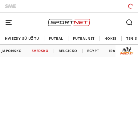
HVIEZDY SÚ UŽ TU
FUTBAL
FUTBALNET
HOKEJ
TENIS
JAPONSKO
ŠVÉDSKO
BELGICKO
EGYPT
IRÁN
NOV