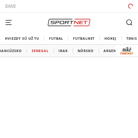
HVIEZDY SÚ UŽ TU
FUTBAL
FUTBALNET
HOKEJ
TENIS
RANCÚZSKO
SENEGAL
IRAK
NÓRSKO
ARGENTÍNA