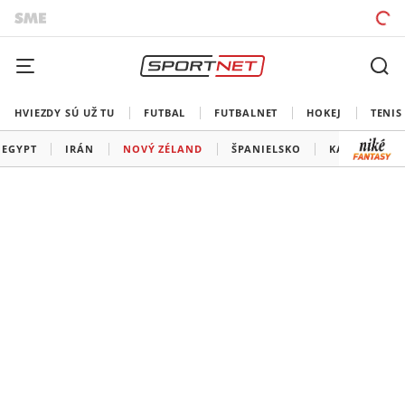
HVIEZDY SÚ UŽ TU
FUTBAL
FUTBALNET
HOKEJ
TENIS
EGYPT
IRÁN
NOVÝ ZÉLAND
ŠPANIELSKO
KAPVERDY