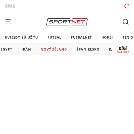
HVIEZDY SÚ UŽ TU
FUTBAL
FUTBALNET
HOKEJ
TENIS
EGYPT
IRÁN
NOVÝ ZÉLAND
ŠPANIELSKO
KAPVERDY