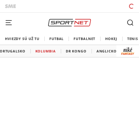
HVIEZDY SÚ UŽ TU
FUTBAL
FUTBALNET
HOKEJ
TENIS
ORTUGALSKO
KOLUMBIA
DR KONGO
ANGLICKO
CHOR