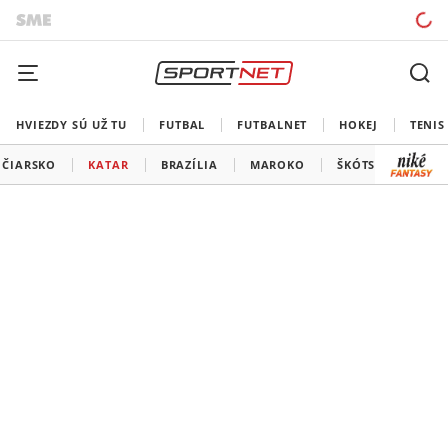
HVIEZDY SÚ UŽ TU
FUTBAL
FUTBALNET
HOKEJ
TENIS
JČIARSKO
KATAR
BRAZÍLIA
MAROKO
ŠKÓTSKO
HAI